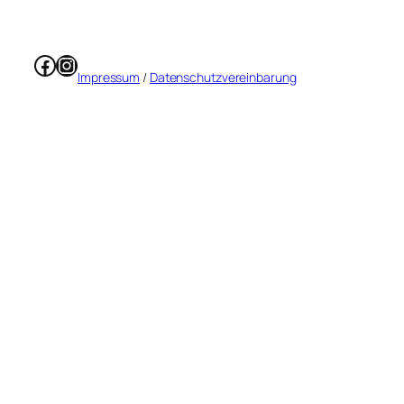
Facebook
Instagram
Impressum
/
Datenschutzvereinbarung