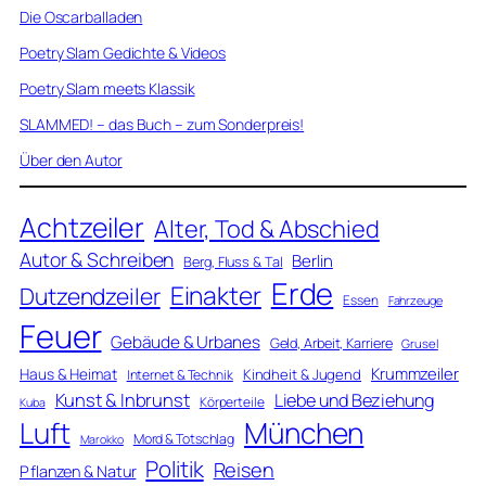
Die Oscarballaden
Poetry Slam Gedichte & Videos
Poetry Slam meets Klassik
SLAMMED! – das Buch – zum Sonderpreis!
Über den Autor
Achtzeiler
Alter, Tod & Abschied
Autor & Schreiben
Berlin
Berg, Fluss & Tal
Erde
Einakter
Dutzendzeiler
Essen
Fahrzeuge
Feuer
Gebäude & Urbanes
Geld, Arbeit, Karriere
Grusel
Krummzeiler
Haus & Heimat
Kindheit & Jugend
Internet & Technik
Kunst & Inbrunst
Liebe und Beziehung
Körperteile
Kuba
Luft
München
Mord & Totschlag
Marokko
Politik
Reisen
Pflanzen & Natur