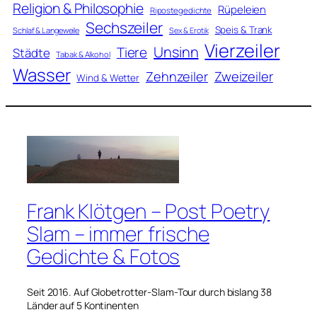
Religion & Philosophie
Rüpeleien
Ripostegedichte
Sechszeiler
Speis & Trank
Schlaf & Langeweile
Sex & Erotik
Vierzeiler
Unsinn
Tiere
Städte
Tabak & Alkohol
Wasser
Zweizeiler
Zehnzeiler
Wind & Wetter
Frank Klötgen – Post Poetry
Slam – immer frische
Gedichte & Fotos
Seit 2016. Auf Globetrotter-Slam-Tour durch bislang 38
Länder auf 5 Kontinenten