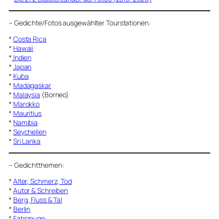
–
Gedichte/Fotos ausgewählter Tourstationen:
*
Costa Rica
*
Hawaii
*
Indien
*
Japan
*
Kuba
*
Madagaskar
*
Malaysia
(Borneo)
*
Marokko
*
Mauritius
*
Namibia
*
Seychellen
*
Sri Lanka
–
Gedichtthemen
:
*
Alter, Schmerz, Tod
*
Autor & Schreiben
*
Berg, Fluss & Tal
*
Berlin
*
Fahrzeuge