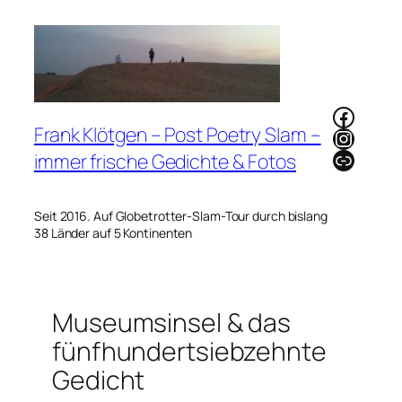
Zum
Inhalt
springen
Faceb
Frank Klötgen – Post Poetry Slam –
Instag
Link
immer frische Gedichte & Fotos
Seit 2016. Auf Globetrotter-Slam-Tour durch bislang
38 Länder auf 5 Kontinenten
Museumsinsel & das
fünfhundertsiebzehnte
Gedicht