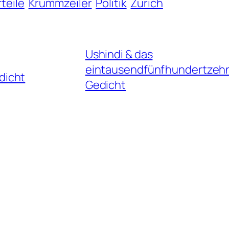
teile
Krummzeiler
Politik
Zürich
Ushindi & das
eintausendfünfhundertzeh
dicht
Gedicht