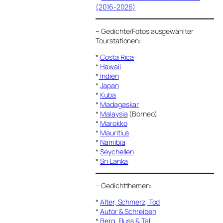
(2016-2026)
–
Gedichte/Fotos ausgewählter
Tourstationen:
*
Costa Rica
*
Hawaii
*
Indien
*
Japan
*
Kuba
*
Madagaskar
*
Malaysia
(Borneo)
*
Marokko
*
Mauritius
*
Namibia
*
Seychellen
*
Sri Lanka
–
Gedichtthemen
:
*
Alter, Schmerz, Tod
*
Autor & Schreiben
*
Berg, Fluss & Tal