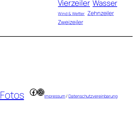
Vierzeiler
Wasser
Zehnzeiler
Wind & Wetter
Zweizeiler
Facebook
Instagram
 Fotos
Impressum
/
Datenschutzvereinbarung