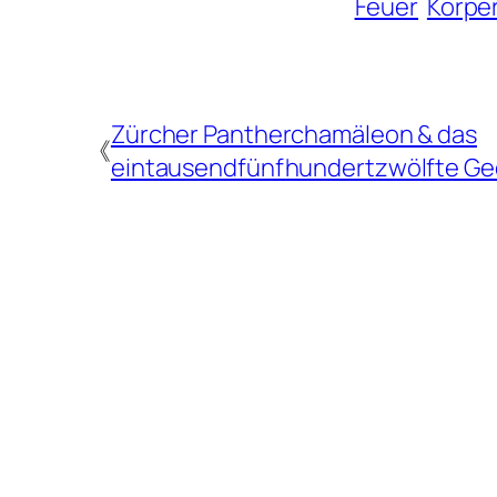
Feuer
Körper
Zürcher Pantherchamäleon & das
《
eintausendfünfhundertzwölfte Ge