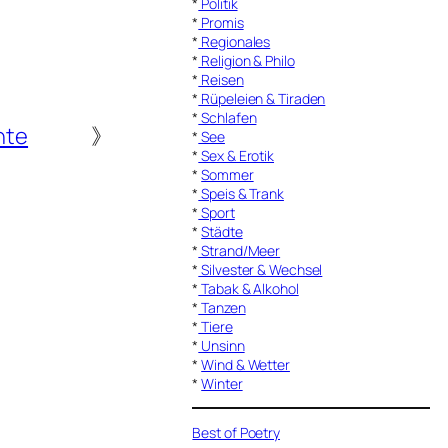
*
Politik
*
Promis
*
Regionales
*
Religion & Philo
*
Reisen
*
Rüpeleien & Tiraden
*
Schlafen
nte
》
*
See
*
Sex & Erotik
*
Sommer
*
Speis & Trank
*
Sport
*
Städte
*
Strand/Meer
*
Silvester & Wechsel
*
Tabak & Alkohol
*
Tanzen
*
Tiere
*
Unsinn
*
Wind & Wetter
*
Winter
Best of Poetry