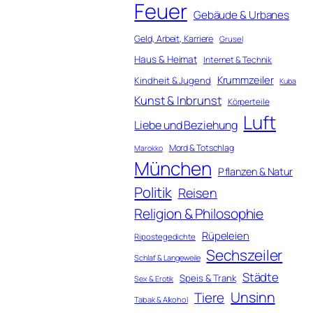
Feuer
Gebäude & Urbanes
Geld, Arbeit, Karriere
Grusel
Haus & Heimat
Internet & Technik
Krummzeiler
Kindheit & Jugend
Kuba
Kunst & Inbrunst
Körperteile
Luft
Liebe und Beziehung
Mord & Totschlag
Marokko
München
Pflanzen & Natur
Politik
Reisen
Religion & Philosophie
Rüpeleien
Ripostegedichte
Sechszeiler
Schlaf & Langeweile
Städte
Speis & Trank
Sex & Erotik
Unsinn
Tiere
Tabak & Alkohol