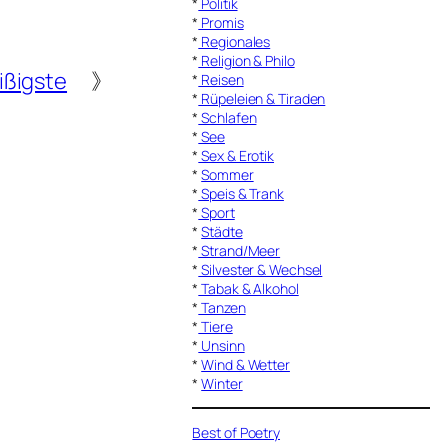
*
Politik
*
Promis
*
Regionales
*
Religion & Philo
ißigste
》
*
Reisen
*
Rüpeleien & Tiraden
*
Schlafen
*
See
*
Sex & Erotik
*
Sommer
*
Speis & Trank
*
Sport
*
Städte
*
Strand/Meer
*
Silvester & Wechsel
*
Tabak & Alkohol
*
Tanzen
*
Tiere
*
Unsinn
*
Wind & Wetter
*
Winter
Best of Poetry