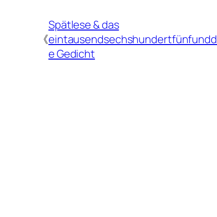
Spätlese & das
《
eintausendsechshundertfünfunddr
e Gedicht