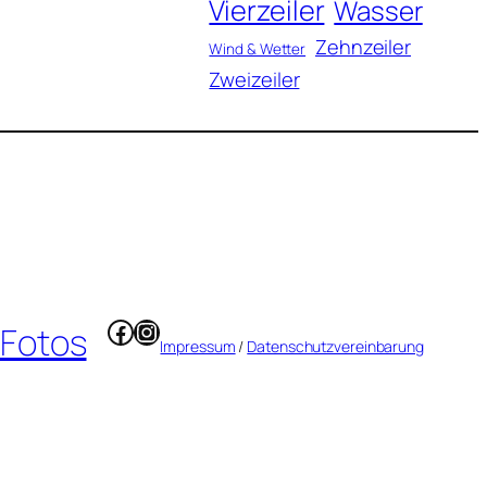
Vierzeiler
Wasser
Zehnzeiler
Wind & Wetter
Zweizeiler
Facebook
Instagram
 Fotos
Impressum
/
Datenschutzvereinbarung