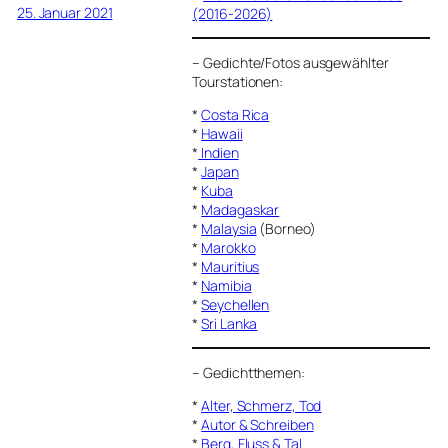
25. Januar 2021
(2016-2026)
–
Gedichte/Fotos ausgewählter
Tourstationen:
*
Costa Rica
*
Hawaii
*
Indien
*
Japan
*
Kuba
*
Madagaskar
*
Malaysia
(Borneo)
*
Marokko
*
Mauritius
*
Namibia
*
Seychellen
*
Sri Lanka
–
Gedichtthemen
:
*
Alter, Schmerz, Tod
*
Autor & Schreiben
*
Berg, Fluss & Tal