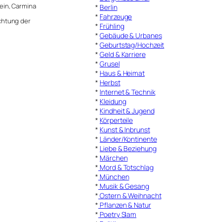
ein, Carmina
*
Berlin
*
Fahrzeuge
chtung der
*
Frühling
*
Gebäude & Urbanes
*
Geburtstag/Hochzeit
*
Geld & Karriere
*
Grusel
*
Haus & Heimat
*
Herbst
*
Internet & Technik
*
Kleidung
*
Kindheit & Jugend
*
Körperteile
*
Kunst & Inbrunst
*
Länder/Kontinente
*
Liebe & Beziehung
*
Märchen
*
Mord & Totschlag
*
München
*
Musik & Gesang
*
Ostern & Weihnacht
*
Pflanzen & Natur
*
Poetry Slam