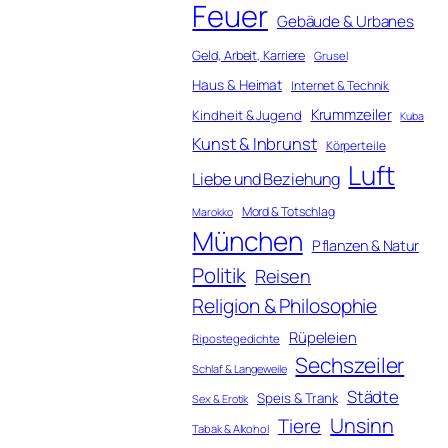
Feuer
Gebäude & Urbanes
Geld, Arbeit, Karriere
Grusel
Haus & Heimat
Internet & Technik
Krummzeiler
Kindheit & Jugend
Kuba
Kunst & Inbrunst
Körperteile
Luft
Liebe und Beziehung
Mord & Totschlag
Marokko
München
Pflanzen & Natur
Politik
Reisen
Religion & Philosophie
Rüpeleien
Ripostegedichte
Sechszeiler
Schlaf & Langeweile
Städte
Speis & Trank
Sex & Erotik
Unsinn
Tiere
Tabak & Alkohol