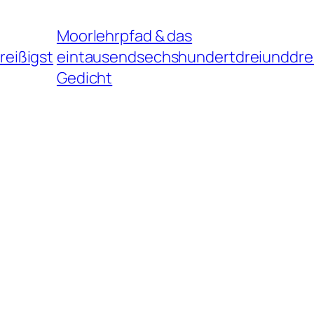
Moorlehrpfad & das
eißigst
eintausendsechshundertdreiunddre
Gedicht