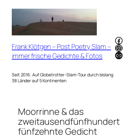
Zum
Inhalt
springen
Faceb
Frank Klötgen – Post Poetry Slam –
Instag
Link
immer frische Gedichte & Fotos
Seit 2016. Auf Globetrotter-Slam-Tour durch bislang
38 Länder auf 5 Kontinenten
Moorrinne & das
zweitausendfünfhundert
fünfzehnte Gedicht