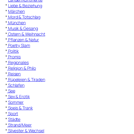
*
Liebe & Beziehung
*
Märchen
*
Mord & Totschlag
*
München
*
Musik & Gesang
*
Ostern & Weihnacht
*
Pflanzen & Natur
*
Poetry Slam
*
Politik
*
Promis
*
Regionales
*
Religion & Philo
*
Reisen
*
Rüpeleien & Tiraden
*
Schlafen
*
See
*
Sex & Erotik
*
Sommer
*
Speis & Trank
*
Sport
*
Städte
*
Strand/Meer
*
Silvester & Wechsel