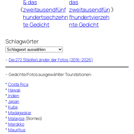
& das
das
《
zweitausendfünf
zweitausendfün
》
hundertsechzehn
fhundertvierzeh
te Gedicht
nte Gedicht
Schlagwörter
–
Die 272 Städte/Länder der Fotos (2016-2026)
–
Gedichte/Fotos ausgewählter Tourstationen:
*
Costa Rica
*
Hawaii
*
Indien
*
Japan
*
Kuba
*
Madagaskar
*
Malaysia
(Borneo)
*
Marokko
*
Mauritius