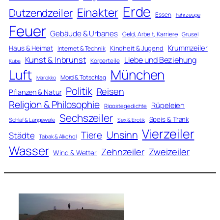
Erde
Einakter
Dutzendzeiler
Essen
Fahrzeuge
Feuer
Gebäude & Urbanes
Geld, Arbeit, Karriere
Grusel
Krummzeiler
Haus & Heimat
Kindheit & Jugend
Internet & Technik
Kunst & Inbrunst
Liebe und Beziehung
Körperteile
Kuba
Luft
München
Mord & Totschlag
Marokko
Politik
Reisen
Pflanzen & Natur
Religion & Philosophie
Rüpeleien
Ripostegedichte
Sechszeiler
Speis & Trank
Schlaf & Langeweile
Sex & Erotik
Vierzeiler
Unsinn
Tiere
Städte
Tabak & Alkohol
Wasser
Zweizeiler
Zehnzeiler
Wind & Wetter