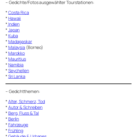
–
Gedichte/Fotos ausgewählter Tourstationen:
*
Costa Rica
*
Hawaii
*
Indien
*
Japan
*
Kuba
*
Madagaskar
*
Malaysia
(Borneo)
*
Marokko
*
Mauritius
*
Namibia
*
Seychellen
*
Sri Lanka
–
Gedichtthemen
:
*
Alter, Schmerz, Tod
*
Autor & Schreiben
*
Berg, Fluss & Tal
*
Berlin
*
Fahrzeuge
*
Frühling
*
Gebäude & Urbanes