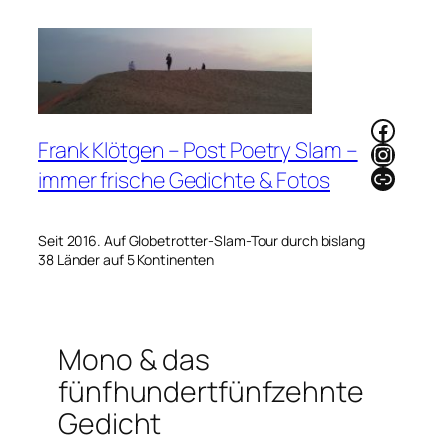
Zum
Inhalt
springen
Faceb
Frank Klötgen – Post Poetry Slam –
Instag
Link
immer frische Gedichte & Fotos
Seit 2016. Auf Globetrotter-Slam-Tour durch bislang
38 Länder auf 5 Kontinenten
Mono & das
fünfhundertfünfzehnte
Gedicht