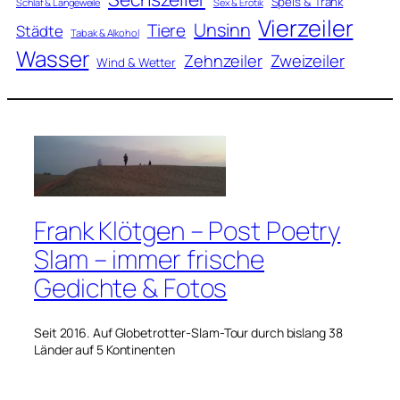
Speis & Trank
Schlaf & Langeweile
Sex & Erotik
Vierzeiler
Unsinn
Tiere
Städte
Tabak & Alkohol
Wasser
Zweizeiler
Zehnzeiler
Wind & Wetter
Frank Klötgen – Post Poetry
Slam – immer frische
Gedichte & Fotos
Seit 2016. Auf Globetrotter-Slam-Tour durch bislang 38
Länder auf 5 Kontinenten