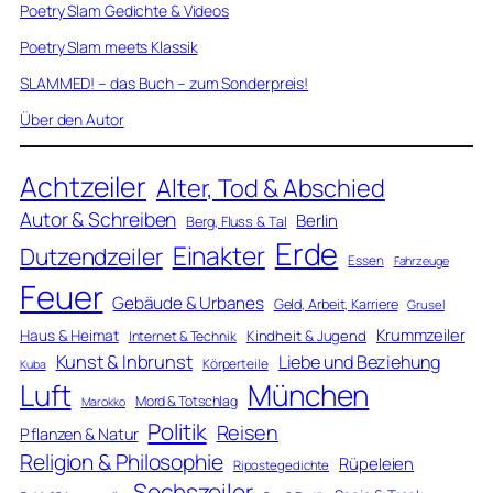
Poetry Slam Gedichte & Videos
Poetry Slam meets Klassik
SLAMMED! – das Buch – zum Sonderpreis!
Über den Autor
Achtzeiler
Alter, Tod & Abschied
Autor & Schreiben
Berlin
Berg, Fluss & Tal
Erde
Einakter
Dutzendzeiler
Essen
Fahrzeuge
Feuer
Gebäude & Urbanes
Geld, Arbeit, Karriere
Grusel
Krummzeiler
Haus & Heimat
Kindheit & Jugend
Internet & Technik
Kunst & Inbrunst
Liebe und Beziehung
Körperteile
Kuba
Luft
München
Mord & Totschlag
Marokko
Politik
Reisen
Pflanzen & Natur
Religion & Philosophie
Rüpeleien
Ripostegedichte
Sechszeiler