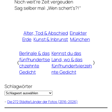
Noch weit’re Zeit vergeuden
Sag selber mal: „Wen schert’s?!“
Alter, Tod & Abschied
Einakter
Erde
Kunst & Inbrunst
München
Berlinale & das
Kennst du das
fünfhundertse
Land, wo & das
《
》
chzehnte
fünfhundertvierzeh
Gedicht
nte Gedicht
Schlagwörter
–
Die 272 Städte/Länder der Fotos (2016-2026)