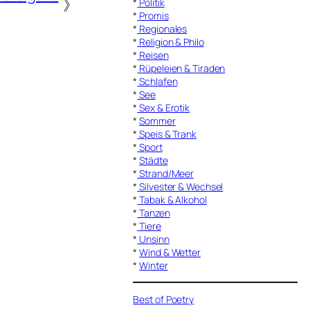
》
*
Politik
*
Promis
*
Regionales
*
Religion & Philo
*
Reisen
*
Rüpeleien & Tiraden
*
Schlafen
*
See
*
Sex & Erotik
*
Sommer
*
Speis & Trank
*
Sport
*
Städte
*
Strand/Meer
*
Silvester & Wechsel
*
Tabak & Alkohol
*
Tanzen
*
Tiere
*
Unsinn
*
Wind & Wetter
*
Winter
Best of Poetry