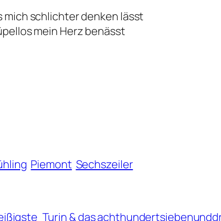
s mich schlichter denken lässt
rüpellos mein Herz benässt
ühling
Piemont
Sechszeiler
ißigste
Turin & das achthundertsiebenunddr