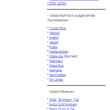
(2016-2026)
–
Gedichte/Fotos ausgewählter
Tourstationen:
*
Costa Rica
*
Hawaii
*
Indien
*
Japan
*
Kuba
*
Madagaskar
*
Malaysia
(Borneo)
*
Marokko
*
Mauritius
*
Namibia
*
Seychellen
*
Sri Lanka
–
Gedichtthemen
:
*
Alter, Schmerz, Tod
*
Autor & Schreiben
*
Berg, Fluss & Tal