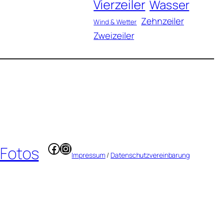
Vierzeiler
Wasser
Zehnzeiler
Wind & Wetter
Zweizeiler
Facebook
Instagram
 Fotos
Impressum
/
Datenschutzvereinbarung