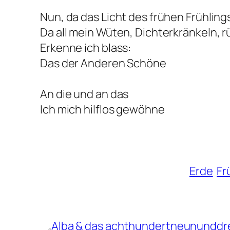
Nun, da das Licht des frühen Frühling
Da all mein Wüten, Dichterkränkeln, 
Erkenne ich blass:
Das der Anderen Schöne
An die und an das
Ich mich hilflos gewöhne
Erde
Fr
Alba & das achthundertneununddre