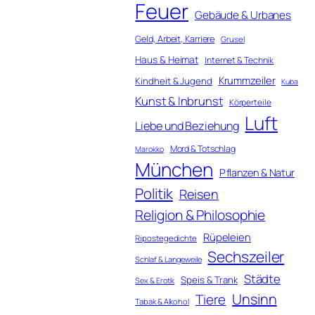
Feuer
Gebäude & Urbanes
Geld, Arbeit, Karriere
Grusel
Haus & Heimat
Internet & Technik
Krummzeiler
Kindheit & Jugend
Kuba
Kunst & Inbrunst
Körperteile
Luft
Liebe und Beziehung
Mord & Totschlag
Marokko
München
Pflanzen & Natur
Politik
Reisen
Religion & Philosophie
Rüpeleien
Ripostegedichte
Sechszeiler
Schlaf & Langeweile
Städte
Speis & Trank
Sex & Erotik
Unsinn
Tiere
Tabak & Alkohol