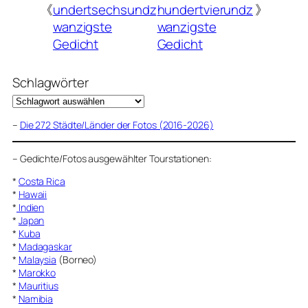
《
undertsechsundz
hundertvierundz
》
wanzigste
wanzigste
Gedicht
Gedicht
Schlagwörter
–
Die 272 Städte/Länder der Fotos (2016-2026)
–
Gedichte/Fotos ausgewählter Tourstationen:
*
Costa Rica
*
Hawaii
*
Indien
*
Japan
*
Kuba
*
Madagaskar
*
Malaysia
(Borneo)
*
Marokko
*
Mauritius
*
Namibia