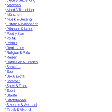
*
Liebe & Beziehung
*
Märchen
*
Mord & Totschlag
*
München
*
Musik & Gesang
*
Ostern & Weihnacht
*
Pflanzen & Natur
*
Poetry Slam
*
Politik
*
Promis
*
Regionales
*
Religion & Philo
*
Reisen
*
Rüpeleien & Tiraden
*
Schlafen
*
See
*
Sex & Erotik
*
Sommer
*
Speis & Trank
*
Sport
*
Städte
*
Strand/Meer
*
Silvester & Wechsel
*
Tabak & Alkohol