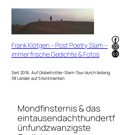
Zum
Inhalt
springen
Faceb
Frank Klötgen – Post Poetry Slam –
Instag
Link
immer frische Gedichte & Fotos
Seit 2016. Auf Globetrotter-Slam-Tour durch bislang
38 Länder auf 5 Kontinenten
Mondfinsternis & das
eintausendachthundertf
ünfundzwanzigste