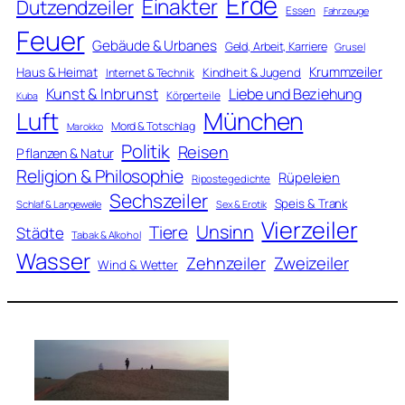
Erde
Einakter
Dutzendzeiler
Essen
Fahrzeuge
Feuer
Gebäude & Urbanes
Geld, Arbeit, Karriere
Grusel
Krummzeiler
Haus & Heimat
Kindheit & Jugend
Internet & Technik
Kunst & Inbrunst
Liebe und Beziehung
Körperteile
Kuba
Luft
München
Mord & Totschlag
Marokko
Politik
Reisen
Pflanzen & Natur
Religion & Philosophie
Rüpeleien
Ripostegedichte
Sechszeiler
Speis & Trank
Schlaf & Langeweile
Sex & Erotik
Vierzeiler
Unsinn
Tiere
Städte
Tabak & Alkohol
Wasser
Zweizeiler
Zehnzeiler
Wind & Wetter