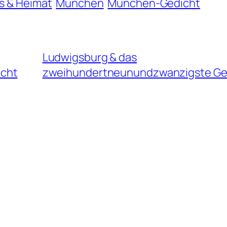
s & Heimat
München
München-Gedicht
Ludwigsburg & das
icht
zweihundertneunundzwanzigste Ge