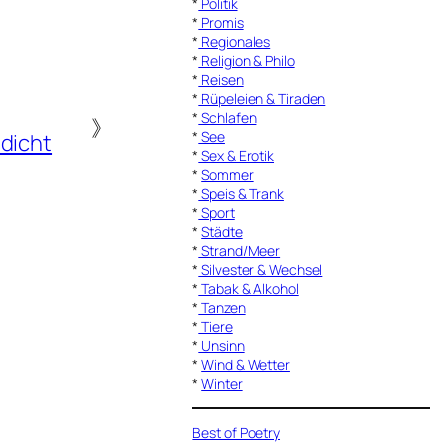
*
Politik
*
Promis
*
Regionales
*
Religion & Philo
*
Reisen
*
Rüpeleien & Tiraden
*
Schlafen
》
*
See
dicht
*
Sex & Erotik
*
Sommer
*
Speis & Trank
*
Sport
*
Städte
*
Strand/Meer
*
Silvester & Wechsel
*
Tabak & Alkohol
*
Tanzen
*
Tiere
*
Unsinn
*
Wind & Wetter
*
Winter
Best of Poetry