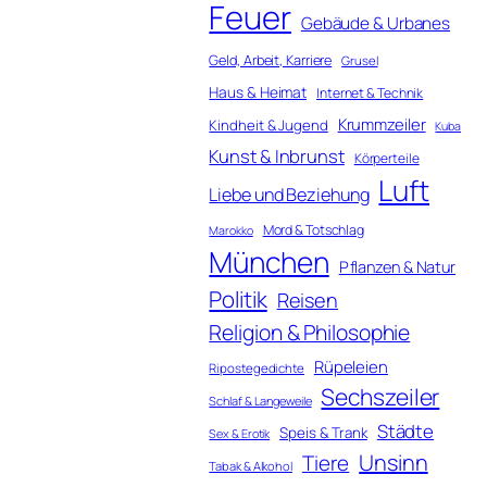
Feuer
Gebäude & Urbanes
Geld, Arbeit, Karriere
Grusel
Haus & Heimat
Internet & Technik
Krummzeiler
Kindheit & Jugend
Kuba
Kunst & Inbrunst
Körperteile
Luft
Liebe und Beziehung
Mord & Totschlag
Marokko
München
Pflanzen & Natur
Politik
Reisen
Religion & Philosophie
Rüpeleien
Ripostegedichte
Sechszeiler
Schlaf & Langeweile
Städte
Speis & Trank
Sex & Erotik
Unsinn
Tiere
Tabak & Alkohol