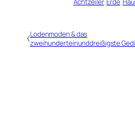
Achtzeiler
Erde
Hau
Lodenmoden & das
《
zweihunderteinunddreißigste Ged