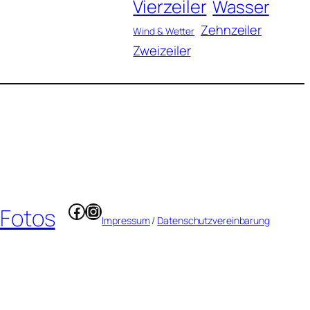
Vierzeiler
Wasser
Zehnzeiler
Wind & Wetter
Zweizeiler
Facebook
Instagram
 Fotos
Impressum
/
Datenschutzvereinbarung