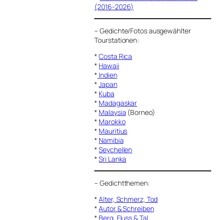
(2016-2026)
–
Gedichte/Fotos ausgewählter
Tourstationen:
*
Costa Rica
*
Hawaii
*
Indien
*
Japan
*
Kuba
*
Madagaskar
*
Malaysia
(Borneo)
*
Marokko
*
Mauritius
*
Namibia
*
Seychellen
*
Sri Lanka
–
Gedichtthemen
:
*
Alter, Schmerz, Tod
*
Autor & Schreiben
*
Berg, Fluss & Tal