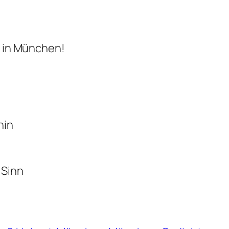
rt in München!
hin
 Sinn