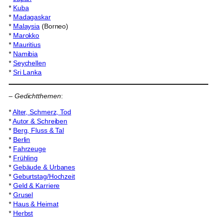
*
Kuba
*
Madagaskar
*
Malaysia
(Borneo)
*
Marokko
*
Mauritius
*
Namibia
*
Seychellen
*
Sri Lanka
–
Gedichtthemen
:
*
Alter, Schmerz, Tod
*
Autor & Schreiben
*
Berg, Fluss & Tal
*
Berlin
*
Fahrzeuge
*
Frühling
*
Gebäude & Urbanes
*
Geburtstag/Hochzeit
*
Geld & Karriere
*
Grusel
*
Haus & Heimat
*
Herbst