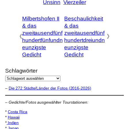
Unsinn
Vierzeiler
Milbertshofen II
Beschaulichkeit
& das
& das
zweitausendfünf
zweitausendfünf
《
》
hundertfünfundn
hundertdreiundn
eunzigste
eunzigste
Gedicht
Gedicht
Schlagwörter
–
Die 272 Städte/Länder der Fotos (2016-2026)
–
Gedichte/Fotos ausgewählter Tourstationen:
*
Costa Rica
*
Hawaii
*
Indien
*
Japan