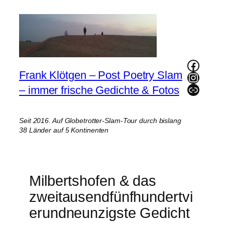
Zum
Inhalt
springen
Faceb
Frank Klötgen – Post Poetry Slam
Instag
Link
– immer frische Gedichte & Fotos
Seit 2016. Auf Globetrotter-Slam-Tour durch bislang
38 Länder auf 5 Kontinenten
Milbertshofen & das
zweitausendfünfhundertvi
erundneunzigste Gedicht