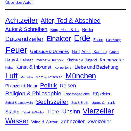
Über den Autor
Achtzeiler
Alter, Tod & Abschied
Autor & Schreiben
Berlin
Berg, Fluss & Tal
Erde
Einakter
Dutzendzeiler
Essen
Fahrzeuge
Feuer
Gebäude & Urbanes
Geld, Arbeit, Karriere
Grusel
Krummzeiler
Haus & Heimat
Kindheit & Jugend
Internet & Technik
Kunst & Inbrunst
Liebe und Beziehung
Körperteile
Kuba
Luft
München
Mord & Totschlag
Marokko
Politik
Reisen
Pflanzen & Natur
Religion & Philosophie
Rüpeleien
Ripostegedichte
Sechszeiler
Speis & Trank
Schlaf & Langeweile
Sex & Erotik
Vierzeiler
Unsinn
Tiere
Städte
Tabak & Alkohol
Wasser
Zweizeiler
Zehnzeiler
Wind & Wetter