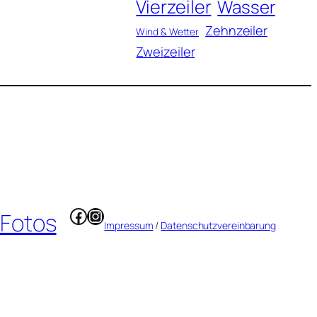
Vierzeiler
Wasser
Zehnzeiler
Wind & Wetter
Zweizeiler
Facebook
Instagram
 Fotos
Impressum
/
Datenschutzvereinbarung