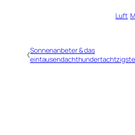
Luft
M
Sonnenanbeter & das
《
eintausendachthundertachtzigste