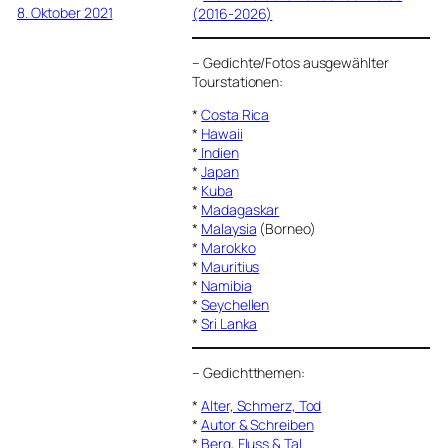
8. Oktober 2021
(2016-2026)
–
Gedichte/Fotos ausgewählter
Tourstationen:
*
Costa Rica
*
Hawaii
*
Indien
*
Japan
*
Kuba
*
Madagaskar
*
Malaysia
(Borneo)
*
Marokko
*
Mauritius
*
Namibia
*
Seychellen
*
Sri Lanka
–
Gedichtthemen
:
*
Alter, Schmerz, Tod
*
Autor & Schreiben
*
Berg, Fluss & Tal