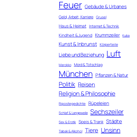
Feuer
Gebäude & Urbanes
Geld, Arbeit, Karriere
Grusel
Haus & Heimat
Internet & Technik
Krummzeiler
Kindheit & Jugend
Kuba
Kunst & Inbrunst
Körperteile
Luft
Liebe und Beziehung
Mord & Totschlag
Marokko
München
Pflanzen & Natur
Politik
Reisen
Religion & Philosophie
Rüpeleien
Ripostegedichte
Sechszeiler
Schlaf & Langeweile
Städte
Speis & Trank
Sex & Erotik
Unsinn
Tiere
Tabak & Alkohol