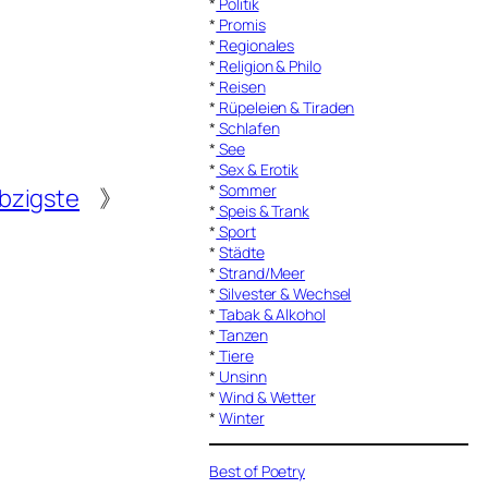
*
Politik
*
Promis
*
Regionales
*
Religion & Philo
*
Reisen
*
Rüpeleien & Tiraden
*
Schlafen
*
See
*
Sex & Erotik
*
Sommer
bzigste
》
*
Speis & Trank
*
Sport
*
Städte
*
Strand/Meer
*
Silvester & Wechsel
*
Tabak & Alkohol
*
Tanzen
*
Tiere
*
Unsinn
*
Wind & Wetter
*
Winter
Best of Poetry