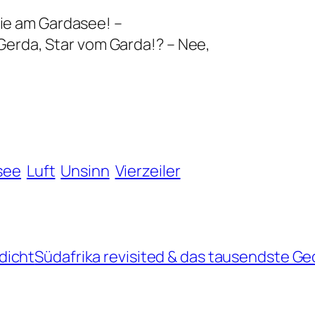
ie am Gardasee! –
 Gerda, Star vom Garda!? – Nee,
see
Luft
Unsinn
Vierzeiler
dicht
Südafrika revisited & das tausendste Ge