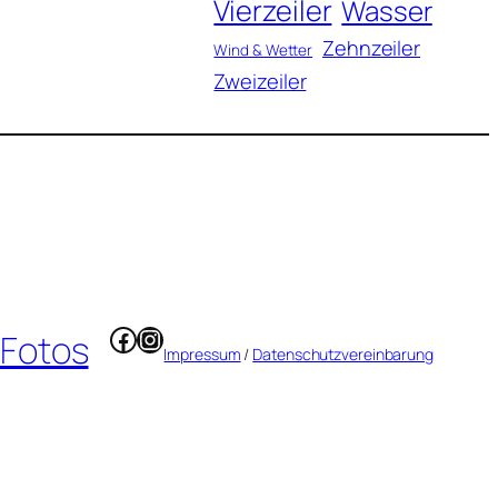
Vierzeiler
Wasser
Zehnzeiler
Wind & Wetter
Zweizeiler
Facebook
Instagram
 Fotos
Impressum
/
Datenschutzvereinbarung