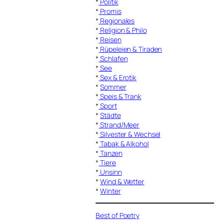
*
Politik
*
Promis
*
Regionales
*
Religion & Philo
*
Reisen
*
Rüpeleien & Tiraden
*
Schlafen
*
See
*
Sex & Erotik
*
Sommer
*
Speis & Trank
*
Sport
*
Städte
*
Strand/Meer
*
Silvester & Wechsel
*
Tabak & Alkohol
*
Tanzen
*
Tiere
*
Unsinn
*
Wind & Wetter
*
Winter
Best of Poetry