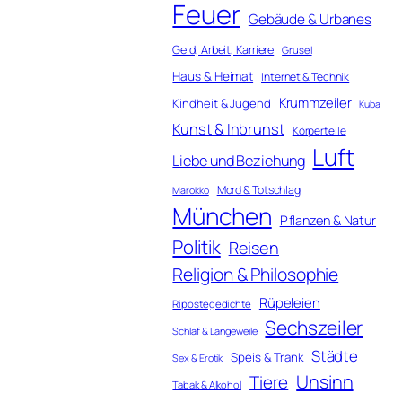
Feuer
Gebäude & Urbanes
Geld, Arbeit, Karriere
Grusel
Haus & Heimat
Internet & Technik
Krummzeiler
Kindheit & Jugend
Kuba
Kunst & Inbrunst
Körperteile
Luft
Liebe und Beziehung
Mord & Totschlag
Marokko
München
Pflanzen & Natur
Politik
Reisen
Religion & Philosophie
Rüpeleien
Ripostegedichte
Sechszeiler
Schlaf & Langeweile
Städte
Speis & Trank
Sex & Erotik
Unsinn
Tiere
Tabak & Alkohol