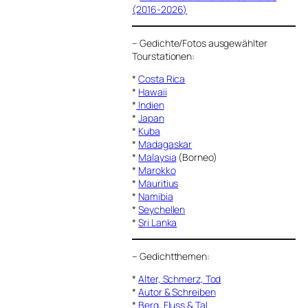
(2016-2026)
–
Gedichte/Fotos ausgewählter
Tourstationen:
*
Costa Rica
*
Hawaii
*
Indien
*
Japan
*
Kuba
*
Madagaskar
*
Malaysia
(Borneo)
*
Marokko
*
Mauritius
*
Namibia
*
Seychellen
*
Sri Lanka
–
Gedichtthemen
:
*
Alter, Schmerz, Tod
*
Autor & Schreiben
*
Berg, Fluss & Tal