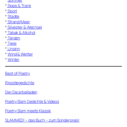
*
Sommer
*
Speis & Trank
*
Sport
*
Städte
*
Strand/Meer
*
Silvester & Wechsel
*
Tabak & Alkohol
*
Tanzen
*
Tiere
*
Unsinn
*
Wind & Wetter
*
Winter
Best of Poetry
Ripostegedichte
Die Oscarballaden
Poetry Slam Gedichte & Videos
Poetry Slam meets Klassik
SLAMMED! – das Buch – zum Sonderpreis!