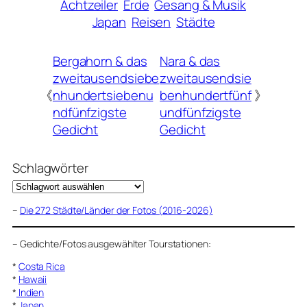
Achtzeiler
Erde
Gesang & Musik
Japan
Reisen
Städte
Bergahorn & das
Nara & das
zweitausendsiebe
zweitausendsie
《
nhundertsiebenu
benhundertfünf
》
ndfünfzigste
undfünfzigste
Gedicht
Gedicht
Schlagwörter
–
Die 272 Städte/Länder der Fotos (2016-2026)
–
Gedichte/Fotos ausgewählter Tourstationen:
*
Costa Rica
*
Hawaii
*
Indien
*
Japan