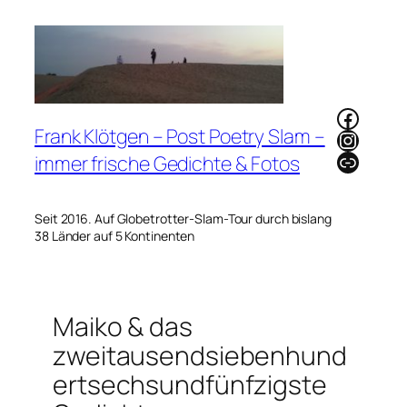
Zum
Inhalt
springen
Faceb
Frank Klötgen – Post Poetry Slam –
Instag
Link
immer frische Gedichte & Fotos
Seit 2016. Auf Globetrotter-Slam-Tour durch bislang
38 Länder auf 5 Kontinenten
Maiko & das
zweitausendsiebenhund
ertsechsundfünfzigste