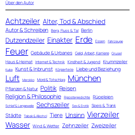
Über den Autor
Achtzeiler
Alter, Tod & Abschied
Autor & Schreiben
Berlin
Berg, Fluss & Tal
Erde
Einakter
Dutzendzeiler
Essen
Fahrzeuge
Feuer
Gebäude & Urbanes
Geld, Arbeit, Karriere
Grusel
Krummzeiler
Haus & Heimat
Kindheit & Jugend
Internet & Technik
Kunst & Inbrunst
Liebe und Beziehung
Körperteile
Kuba
Luft
München
Mord & Totschlag
Marokko
Politik
Reisen
Pflanzen & Natur
Religion & Philosophie
Rüpeleien
Ripostegedichte
Sechszeiler
Speis & Trank
Schlaf & Langeweile
Sex & Erotik
Vierzeiler
Unsinn
Tiere
Städte
Tabak & Alkohol
Wasser
Zweizeiler
Zehnzeiler
Wind & Wetter