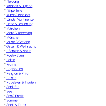
*
Kleidung
*
Kindheit & Jugend
*
Körperteile
*
Kunst & Inbrunst
*
Länder/Kontinente
*
Liebe & Beziehung
*
Märchen
*
Mord & Totschlag
*
München
*
Musik & Gesang
*
Ostern & Weihnacht
*
Pflanzen & Natur
*
Poetry Slam
*
Politik
*
Promis
*
Regionales
*
Religion & Philo
*
Reisen
*
Rüpeleien & Tiraden
*
Schlafen
*
See
*
Sex & Erotik
*
Sommer
*
Speis & Trank