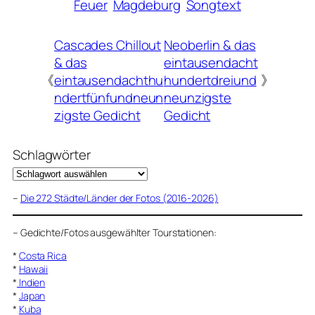
Feuer
Magdeburg
Songtext
Cascades Chillout
Neoberlin & das
& das
eintausendacht
《
eintausendachthu
hundertdreiund
》
ndertfünfundneun
neunzigste
zigste Gedicht
Gedicht
Schlagwörter
–
Die 272 Städte/Länder der Fotos (2016-2026)
–
Gedichte/Fotos ausgewählter Tourstationen:
*
Costa Rica
*
Hawaii
*
Indien
*
Japan
*
Kuba