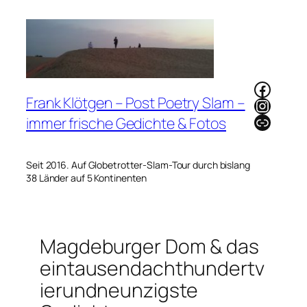
Zum
Inhalt
springen
Faceb
Frank Klötgen – Post Poetry Slam –
Instag
Link
immer frische Gedichte & Fotos
Seit 2016. Auf Globetrotter-Slam-Tour durch bislang
38 Länder auf 5 Kontinenten
Magdeburger Dom & das
eintausendachthundertv
ierundneunzigste