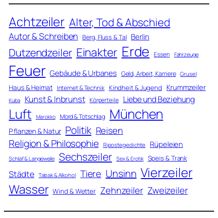
Achtzeiler
Alter, Tod & Abschied
Autor & Schreiben
Berlin
Berg, Fluss & Tal
Erde
Einakter
Dutzendzeiler
Essen
Fahrzeuge
Feuer
Gebäude & Urbanes
Geld, Arbeit, Karriere
Grusel
Krummzeiler
Haus & Heimat
Kindheit & Jugend
Internet & Technik
Kunst & Inbrunst
Liebe und Beziehung
Körperteile
Kuba
Luft
München
Mord & Totschlag
Marokko
Politik
Reisen
Pflanzen & Natur
Religion & Philosophie
Rüpeleien
Ripostegedichte
Sechszeiler
Speis & Trank
Schlaf & Langeweile
Sex & Erotik
Vierzeiler
Unsinn
Tiere
Städte
Tabak & Alkohol
Wasser
Zweizeiler
Zehnzeiler
Wind & Wetter