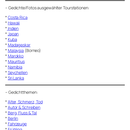
–
Gedichte/Fotos ausgewählter Tourstationen:
*
Costa Rica
*
Hawaii
*
Indien
*
Japan
*
Kuba
*
Madagaskar
*
Malaysia
(Borneo)
*
Marokko
*
Mauritius
*
Namibia
*
Seychellen
*
Sri Lanka
–
Gedichtthemen
:
*
Alter, Schmerz, Tod
*
Autor & Schreiben
*
Berg, Fluss & Tal
*
Berlin
*
Fahrzeuge
*
Frühling