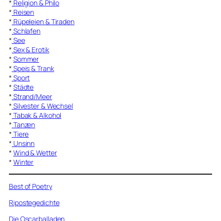
*
Religion & Philo
*
Reisen
*
Rüpeleien & Tiraden
*
Schlafen
*
See
*
Sex & Erotik
*
Sommer
*
Speis & Trank
*
Sport
*
Städte
*
Strand/Meer
*
Silvester & Wechsel
*
Tabak & Alkohol
*
Tanzen
*
Tiere
*
Unsinn
*
Wind & Wetter
*
Winter
Best of Poetry
Ripostegedichte
Die Oscarballaden