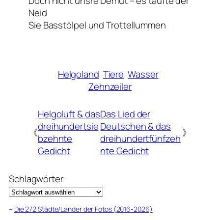
Doch nicht unsre Demut – es taufte der
Neid
Sie
Basstölpel
und
Trottellummen
Helgoland
Tiere
Wasser
Zehnzeiler
Helgoluft & das
Das Lied der
dreihundertsie
Deutschen & das
《
》
bzehnte
dreihundertfünfzeh
Gedicht
nte Gedicht
Schlagwörter
–
Die 272 Städte/Länder der Fotos (2016-2026)