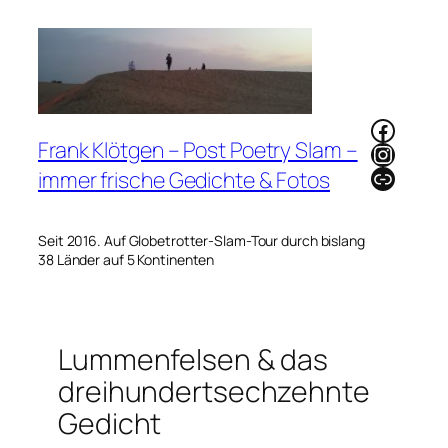
Zum
Inhalt
springen
Faceb
Frank Klötgen – Post Poetry Slam –
Instag
Link
immer frische Gedichte & Fotos
Seit 2016. Auf Globetrotter-Slam-Tour durch bislang
38 Länder auf 5 Kontinenten
Lummenfelsen & das
dreihundertsechzehnte
Gedicht