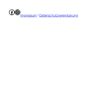
Facebook
Instagram
Impressum
/
Datenschutzvereinbarung