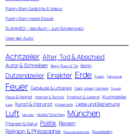
Poetry Slam Gedichte & Videos
Poetry Slam meets Klassik
SLAMMED! – das Buch – zum Sonderpreis!
Über den Autor
Achtzeiler
Alter, Tod & Abschied
Autor & Schreiben
Berlin
Berg, Fluss & Tal
Erde
Einakter
Dutzendzeiler
Essen
Fahrzeuge
Feuer
Gebäude & Urbanes
Geld, Arbeit, Karriere
Grusel
Krummzeiler
Haus & Heimat
Kindheit & Jugend
Internet & Technik
Kunst & Inbrunst
Liebe und Beziehung
Körperteile
Kuba
Luft
München
Mord & Totschlag
Marokko
Politik
Reisen
Pflanzen & Natur
Religion & Philosophie
Rüpeleien
Ripostegedichte