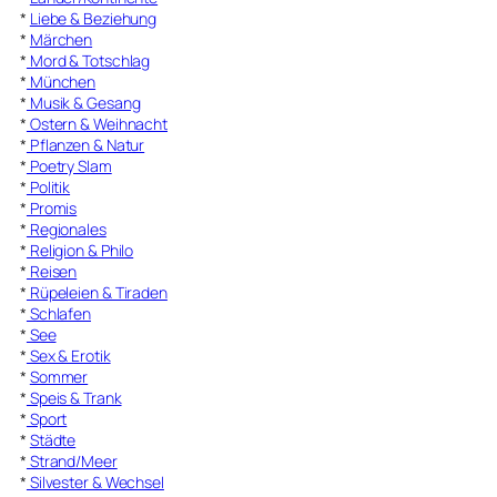
*
Liebe & Beziehung
*
Märchen
*
Mord & Totschlag
*
München
*
Musik & Gesang
*
Ostern & Weihnacht
*
Pflanzen & Natur
*
Poetry Slam
*
Politik
*
Promis
*
Regionales
*
Religion & Philo
*
Reisen
*
Rüpeleien & Tiraden
*
Schlafen
*
See
*
Sex & Erotik
*
Sommer
*
Speis & Trank
*
Sport
*
Städte
*
Strand/Meer
*
Silvester & Wechsel