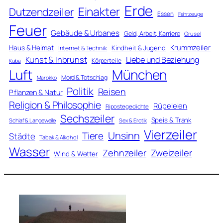
Erde
Einakter
Dutzendzeiler
Essen
Fahrzeuge
Feuer
Gebäude & Urbanes
Geld, Arbeit, Karriere
Grusel
Krummzeiler
Haus & Heimat
Kindheit & Jugend
Internet & Technik
Kunst & Inbrunst
Liebe und Beziehung
Körperteile
Kuba
Luft
München
Mord & Totschlag
Marokko
Politik
Reisen
Pflanzen & Natur
Religion & Philosophie
Rüpeleien
Ripostegedichte
Sechszeiler
Speis & Trank
Schlaf & Langeweile
Sex & Erotik
Vierzeiler
Unsinn
Tiere
Städte
Tabak & Alkohol
Wasser
Zweizeiler
Zehnzeiler
Wind & Wetter