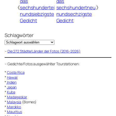
das
das
《
sechshundertei
sechshundertneu
》
nundsiebzigste
nundsechzigste
Gedicht
Gedicht
Schlagwörter
–
Die 272 Städte/Länder der Fotos (2016-2026)
–
Gedichte/Fotos ausgewählter Tourstationen:
*
Costa Rica
*
Hawaii
*
Indien
*
Japan
*
Kuba
*
Madagaskar
*
Malaysia
(Borneo)
*
Marokko
*
Mauritius