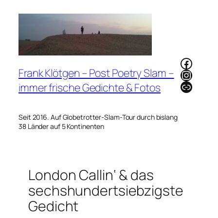
Zum
Inhalt
springen
Faceb
Frank Klötgen – Post Poetry Slam –
Instag
Link
immer frische Gedichte & Fotos
Seit 2016. Auf Globetrotter-Slam-Tour durch bislang
38 Länder auf 5 Kontinenten
London Callin‘ & das
sechshundertsiebzigste
Gedicht