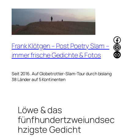
Zum
Inhalt
springen
Faceb
Frank Klötgen – Post Poetry Slam –
Instag
Link
immer frische Gedichte & Fotos
Seit 2016. Auf Globetrotter-Slam-Tour durch bislang
38 Länder auf 5 Kontinenten
Löwe & das
fünfhundertzweiundsec
hzigste Gedicht