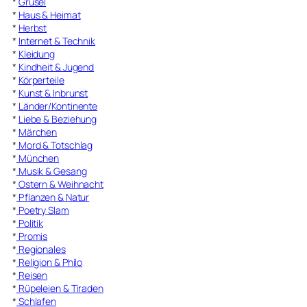
*
Grusel
*
Haus & Heimat
*
Herbst
*
Internet & Technik
*
Kleidung
*
Kindheit & Jugend
*
Körperteile
*
Kunst & Inbrunst
*
Länder/Kontinente
*
Liebe & Beziehung
*
Märchen
*
Mord & Totschlag
*
München
*
Musik & Gesang
*
Ostern & Weihnacht
*
Pflanzen & Natur
*
Poetry Slam
*
Politik
*
Promis
*
Regionales
*
Religion & Philo
*
Reisen
*
Rüpeleien & Tiraden
*
Schlafen