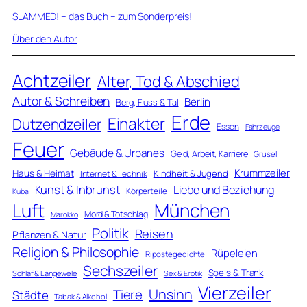
SLAMMED! – das Buch – zum Sonderpreis!
Über den Autor
Achtzeiler
Alter, Tod & Abschied
Autor & Schreiben
Berlin
Berg, Fluss & Tal
Erde
Einakter
Dutzendzeiler
Essen
Fahrzeuge
Feuer
Gebäude & Urbanes
Geld, Arbeit, Karriere
Grusel
Krummzeiler
Haus & Heimat
Kindheit & Jugend
Internet & Technik
Kunst & Inbrunst
Liebe und Beziehung
Körperteile
Kuba
Luft
München
Mord & Totschlag
Marokko
Politik
Reisen
Pflanzen & Natur
Religion & Philosophie
Rüpeleien
Ripostegedichte
Sechszeiler
Speis & Trank
Schlaf & Langeweile
Sex & Erotik
Vierzeiler
Unsinn
Tiere
Städte
Tabak & Alkohol