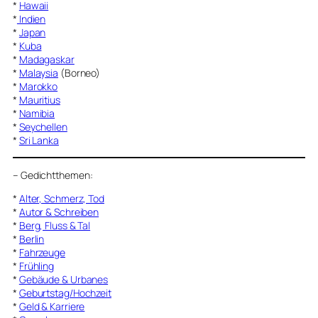
*
Hawaii
*
Indien
*
Japan
*
Kuba
*
Madagaskar
*
Malaysia
(Borneo)
*
Marokko
*
Mauritius
*
Namibia
*
Seychellen
*
Sri Lanka
–
Gedichtthemen
:
*
Alter, Schmerz, Tod
*
Autor & Schreiben
*
Berg, Fluss & Tal
*
Berlin
*
Fahrzeuge
*
Frühling
*
Gebäude & Urbanes
*
Geburtstag/Hochzeit
*
Geld & Karriere