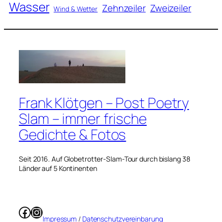
Wasser
Zweizeiler
Zehnzeiler
Wind & Wetter
Frank Klötgen – Post Poetry
Slam – immer frische
Gedichte & Fotos
Seit 2016. Auf Globetrotter-Slam-Tour durch bislang 38
Länder auf 5 Kontinenten
Facebook
Instagram
Impressum
/
Datenschutzvereinbarung