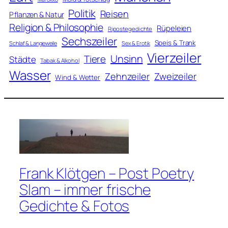
Politik
Reisen
Pflanzen & Natur
Religion & Philosophie
Rüpeleien
Ripostegedichte
Sechszeiler
Speis & Trank
Schlaf & Langeweile
Sex & Erotik
Vierzeiler
Unsinn
Tiere
Städte
Tabak & Alkohol
Wasser
Zweizeiler
Zehnzeiler
Wind & Wetter
Frank Klötgen – Post Poetry
Slam – immer frische
Gedichte & Fotos