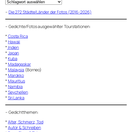
–
Die 272 Städte/Länder der Fotos (2016-2026)
–
Gedichte/Fotos ausgewählter Tourstationen:
*
Costa Rica
*
Hawaii
*
Indien
*
Japan
*
Kuba
*
Madagaskar
*
Malaysia
(Borneo)
*
Marokko
*
Mauritius
*
Namibia
*
Seychellen
*
Sri Lanka
–
Gedichtthemen
:
*
Alter, Schmerz, Tod
*
Autor & Schreiben