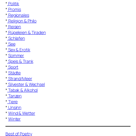
*
Politik
*
Promis
*
Regionales
*
Religion & Philo
*
Reisen
*
Rüpeleien & Tiraden
*
Schlafen
*
See
*
Sex & Erotik
*
Sommer
*
Speis & Trank
*
Sport
*
Städte
*
Strand/Meer
*
Silvester & Wechsel
*
Tabak & Alkohol
*
Tanzen
*
Tiere
*
Unsinn
*
Wind & Wetter
*
Winter
Best of Poetry