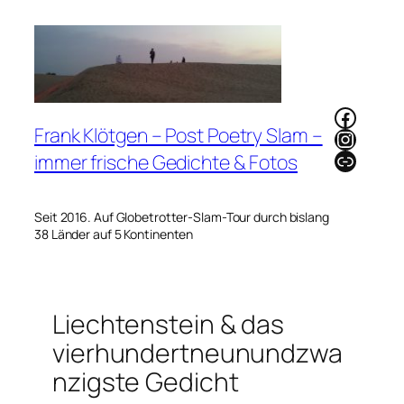
Zum
Inhalt
springen
Faceb
Frank Klötgen – Post Poetry Slam –
Instag
Link
immer frische Gedichte & Fotos
Seit 2016. Auf Globetrotter-Slam-Tour durch bislang
38 Länder auf 5 Kontinenten
Liechtenstein & das
vierhundertneunundzwa
nzigste Gedicht