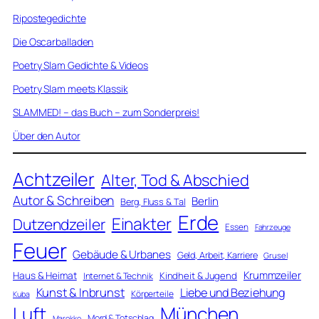
Ripostegedichte
Die Oscarballaden
Poetry Slam Gedichte & Videos
Poetry Slam meets Klassik
SLAMMED! – das Buch – zum Sonderpreis!
Über den Autor
Achtzeiler
Alter, Tod & Abschied
Autor & Schreiben
Berlin
Berg, Fluss & Tal
Erde
Einakter
Dutzendzeiler
Essen
Fahrzeuge
Feuer
Gebäude & Urbanes
Geld, Arbeit, Karriere
Grusel
Krummzeiler
Haus & Heimat
Kindheit & Jugend
Internet & Technik
Kunst & Inbrunst
Liebe und Beziehung
Körperteile
Kuba
Luft
München
Mord & Totschlag
Marokko