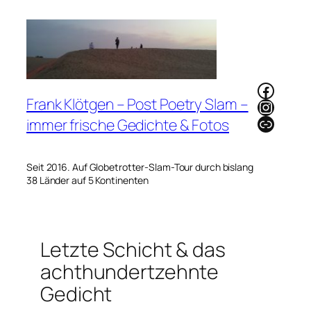
Zum
Inhalt
springen
Faceb
Frank Klötgen – Post Poetry Slam –
Instag
Link
immer frische Gedichte & Fotos
Seit 2016. Auf Globetrotter-Slam-Tour durch bislang
38 Länder auf 5 Kontinenten
Letzte Schicht & das
achthundertzehnte
Gedicht