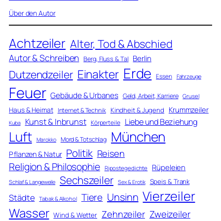
Über den Autor
Achtzeiler
Alter, Tod & Abschied
Autor & Schreiben
Berlin
Berg, Fluss & Tal
Erde
Einakter
Dutzendzeiler
Essen
Fahrzeuge
Feuer
Gebäude & Urbanes
Geld, Arbeit, Karriere
Grusel
Krummzeiler
Haus & Heimat
Kindheit & Jugend
Internet & Technik
Kunst & Inbrunst
Liebe und Beziehung
Körperteile
Kuba
Luft
München
Mord & Totschlag
Marokko
Politik
Reisen
Pflanzen & Natur
Religion & Philosophie
Rüpeleien
Ripostegedichte
Sechszeiler
Speis & Trank
Schlaf & Langeweile
Sex & Erotik
Vierzeiler
Unsinn
Tiere
Städte
Tabak & Alkohol
Wasser
Zweizeiler
Zehnzeiler
Wind & Wetter