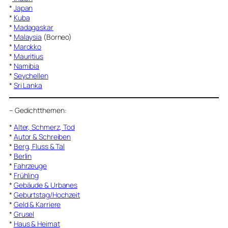
*
Japan
*
Kuba
*
Madagaskar
*
Malaysia
(Borneo)
*
Marokko
*
Mauritius
*
Namibia
*
Seychellen
*
Sri Lanka
–
Gedichtthemen
:
*
Alter, Schmerz, Tod
*
Autor & Schreiben
*
Berg, Fluss & Tal
*
Berlin
*
Fahrzeuge
*
Frühling
*
Gebäude & Urbanes
*
Geburtstag/Hochzeit
*
Geld & Karriere
*
Grusel
*
Haus & Heimat