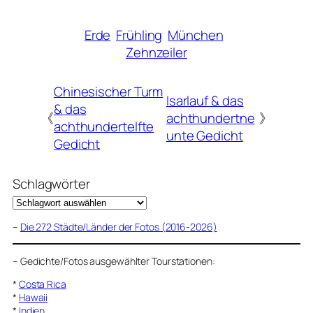
Erde
Frühling
München
Zehnzeiler
Chinesischer Turm
Isarlauf & das
& das
《
achthundertne
》
achthundertelfte
unte Gedicht
Gedicht
Schlagwörter
–
Die 272 Städte/Länder der Fotos (2016-2026)
–
Gedichte/Fotos ausgewählter Tourstationen:
*
Costa Rica
*
Hawaii
*
Indien