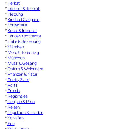
*
Herbst
*
Internet & Technik
*
Kleidung
*
Kindheit & Jugend
*
Körperteile
*
Kunst & Inbrunst
*
Länder/Kontinente
*
Liebe & Beziehung
*
Märchen
*
Mord & Totschlag
*
München
*
Musik & Gesang
*
Ostern & Weihnacht
*
Pflanzen & Natur
*
Poetry Slam
*
Politik
*
Promis
*
Regionales
*
Religion & Philo
*
Reisen
*
Rüpeleien & Tiraden
*
Schlafen
*
See
*
Sex & Erotik