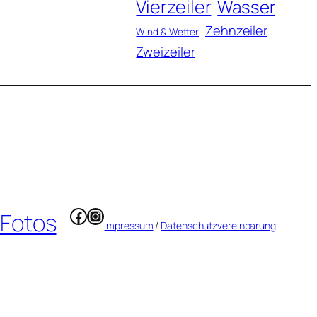
Vierzeiler
Wasser
Zehnzeiler
Wind & Wetter
Zweizeiler
Facebook
Instagram
 Fotos
Impressum
/
Datenschutzvereinbarung