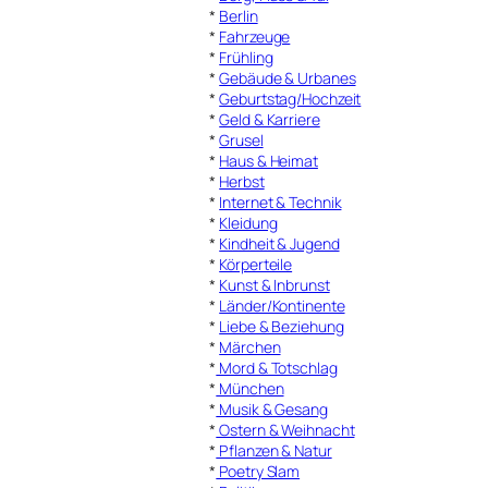
*
Berlin
*
Fahrzeuge
*
Frühling
*
Gebäude & Urbanes
*
Geburtstag/Hochzeit
*
Geld & Karriere
*
Grusel
*
Haus & Heimat
*
Herbst
*
Internet & Technik
*
Kleidung
*
Kindheit & Jugend
*
Körperteile
*
Kunst & Inbrunst
*
Länder/Kontinente
*
Liebe & Beziehung
*
Märchen
*
Mord & Totschlag
*
München
*
Musik & Gesang
*
Ostern & Weihnacht
*
Pflanzen & Natur
*
Poetry Slam