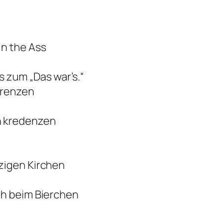
in the Ass
s zum „Das war’s.“
Grenzen
n kredenzen
zigen Kirchen
ch beim Bierchen