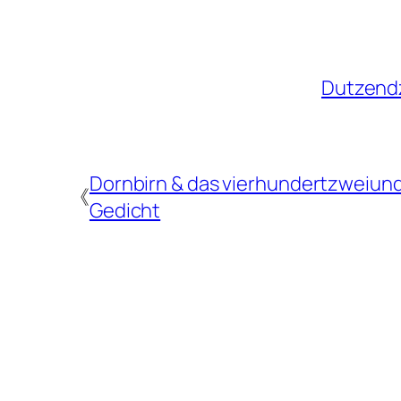
Dutzendz
Dornbirn & das vierhundertzweiun
《
Gedicht