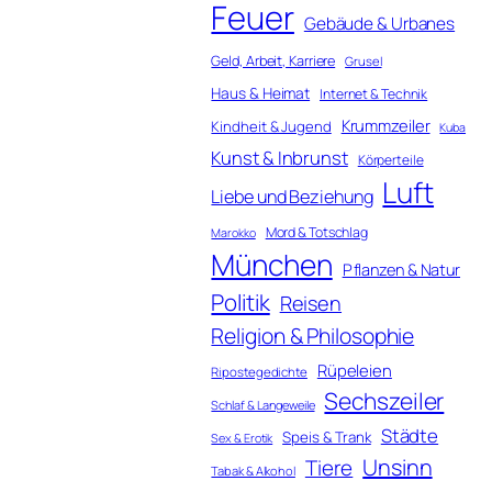
Feuer
Gebäude & Urbanes
Geld, Arbeit, Karriere
Grusel
Haus & Heimat
Internet & Technik
Krummzeiler
Kindheit & Jugend
Kuba
Kunst & Inbrunst
Körperteile
Luft
Liebe und Beziehung
Mord & Totschlag
Marokko
München
Pflanzen & Natur
Politik
Reisen
Religion & Philosophie
Rüpeleien
Ripostegedichte
Sechszeiler
Schlaf & Langeweile
Städte
Speis & Trank
Sex & Erotik
Unsinn
Tiere
Tabak & Alkohol