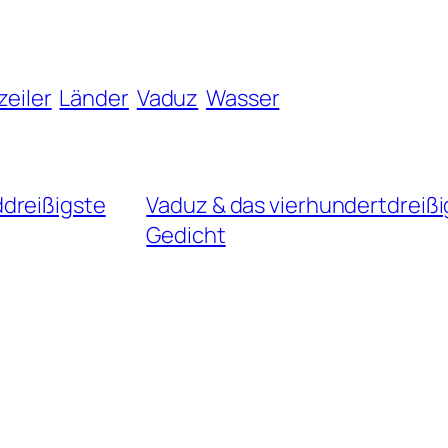
eiler
Länder
Vaduz
Wasser
ddreißigste
Vaduz & das vierhundertdreißi
Gedicht