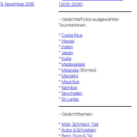
29. November 2016
(2016-2026)
–
Gedichte/Fotos ausgewählter
Tourstationen:
*
Costa Rica
*
Hawaii
*
Indien
*
Japan
*
Kuba
*
Madagaskar
*
Malaysia
(Borneo)
*
Marokko
*
Mauritius
*
Namibia
*
Seychellen
*
Sri Lanka
–
Gedichtthemen
:
*
Alter, Schmerz, Tod
*
Autor & Schreiben
*
Berg, Fluss & Tal