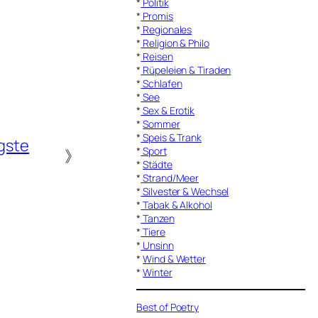
*
Politik
*
Promis
*
Regionales
*
Religion & Philo
*
Reisen
*
Rüpeleien & Tiraden
*
Schlafen
*
See
*
Sex & Erotik
*
Sommer
*
Speis & Trank
gste
*
Sport
》
*
Städte
*
Strand/Meer
*
Silvester & Wechsel
*
Tabak & Alkohol
*
Tanzen
*
Tiere
*
Unsinn
*
Wind & Wetter
*
Winter
Best of Poetry