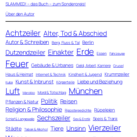
SLAMMED! – das Buch – zum Sonderpreis!
Über den Autor
Achtzeiler
Alter, Tod & Abschied
Autor & Schreiben
Berlin
Berg, Fluss & Tal
Erde
Einakter
Dutzendzeiler
Essen
Fahrzeuge
Feuer
Gebäude & Urbanes
Geld, Arbeit, Karriere
Grusel
Krummzeiler
Haus & Heimat
Kindheit & Jugend
Internet & Technik
Kunst & Inbrunst
Liebe und Beziehung
Körperteile
Kuba
Luft
München
Mord & Totschlag
Marokko
Politik
Reisen
Pflanzen & Natur
Religion & Philosophie
Rüpeleien
Ripostegedichte
Sechszeiler
Speis & Trank
Schlaf & Langeweile
Sex & Erotik
Vierzeiler
Unsinn
Tiere
Städte
Tabak & Alkohol