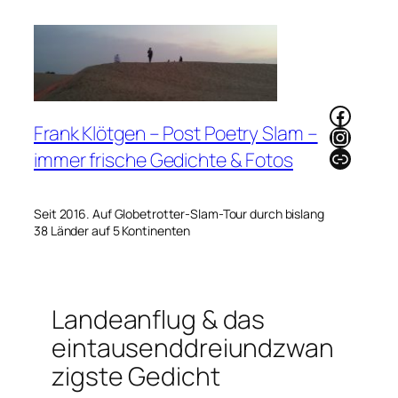
Zum
Inhalt
springen
Faceb
Frank Klötgen – Post Poetry Slam –
Instag
Link
immer frische Gedichte & Fotos
Seit 2016. Auf Globetrotter-Slam-Tour durch bislang
38 Länder auf 5 Kontinenten
Landeanflug & das
eintausenddreiundzwan
zigste Gedicht