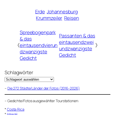
Erde
Johannesburg
Krummzeiler
Reisen
Spreebogenpark
Passanten & das
& das
eintausendzwei
《
eintausendvierun
》
undzwanzigste
dzwanzigste
Gedicht
Gedicht
Schlagwörter
–
Die 272 Städte/Länder der Fotos (2016-2026)
–
Gedichte/Fotos ausgewählter Tourstationen:
*
Costa Rica
*
Hawaii