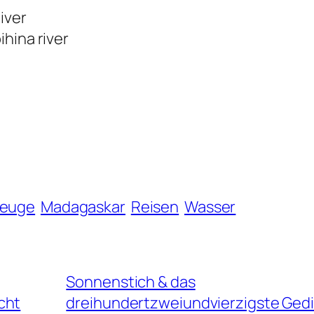
hiver
ihina river
zeuge
Madagaskar
Reisen
Wasser
Sonnenstich & das
cht
dreihundertzweiundvierzigste Ged