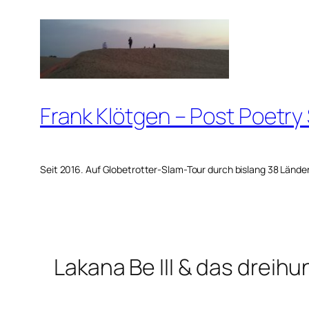
Zum
Inhalt
springen
Frank Klötgen – Post Poetry
Seit 2016. Auf Globetrotter-Slam-Tour durch bislang 38 Lände
Lakana Be III & das dreih