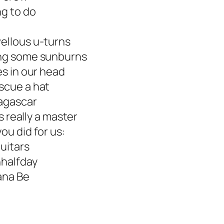
ng to do
ellous u-turns
ing some sunburns
es in our head
scue a hat
agascar
s really a master
ou did for us:
guitars
nhalfday
ana Be