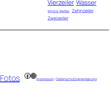
Vierzeiler
Wasser
Zehnzeiler
Wind & Wetter
Zweizeiler
Facebook
Instagram
 Fotos
Impressum
/
Datenschutzvereinbarung