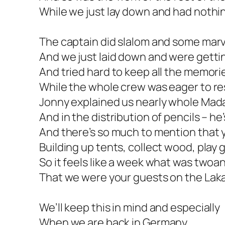
While we just lay down and had nothi
The captain did slalom and some marv
And we just laid down and were gett
And tried hard to keep all the memori
While the whole crew was eager to re
Jonny explained us nearly whole Mad
And in the distribution of pencils – he’
And there’s so much to mention that y
Building up tents, collect wood, play 
So it feels like a week what was twoa
That we were your guests on the Lak
We’ll keep this in mind and especially
When we are back in Germany