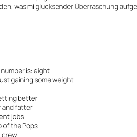
erden, was mi glucksender Überraschung au
 number is: eight
 just gaining some weight
etting better
r and fatter
ent jobs
p of the Pops
e crew