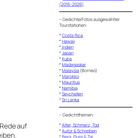
(2016-2026)
–
Gedichte/Fotos ausgewählter
Tourstationen:
*
Costa Rica
*
Hawaii
*
Indien
*
Japan
*
Kuba
*
Madagaskar
*
Malaysia
(Borneo)
*
Marokko
*
Mauritius
*
Namibia
*
Seychellen
*
Sri Lanka
–
Gedichtthemen
:
 Rede auf
*
Alter, Schmerz, Tod
*
Autor & Schreiben
iben.
*
Berg, Fluss & Tal