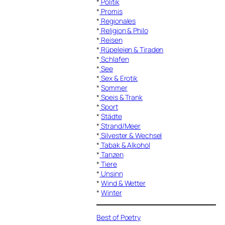
*
Politik
*
Promis
*
Regionales
*
Religion & Philo
*
Reisen
*
Rüpeleien & Tiraden
*
Schlafen
*
See
*
Sex & Erotik
*
Sommer
*
Speis & Trank
*
Sport
*
Städte
*
Strand/Meer
*
Silvester & Wechsel
*
Tabak & Alkohol
*
Tanzen
*
Tiere
*
Unsinn
*
Wind & Wetter
*
Winter
Best of Poetry