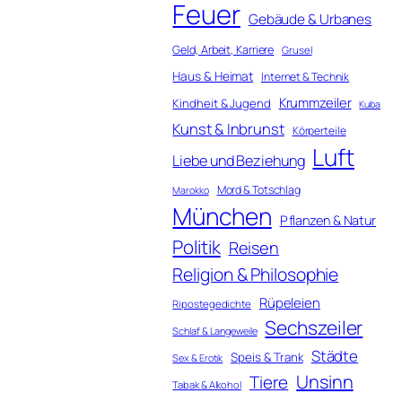
Feuer
Gebäude & Urbanes
Geld, Arbeit, Karriere
Grusel
Haus & Heimat
Internet & Technik
Krummzeiler
Kindheit & Jugend
Kuba
Kunst & Inbrunst
Körperteile
Luft
Liebe und Beziehung
Mord & Totschlag
Marokko
München
Pflanzen & Natur
Politik
Reisen
Religion & Philosophie
Rüpeleien
Ripostegedichte
Sechszeiler
Schlaf & Langeweile
Städte
Speis & Trank
Sex & Erotik
Unsinn
Tiere
Tabak & Alkohol