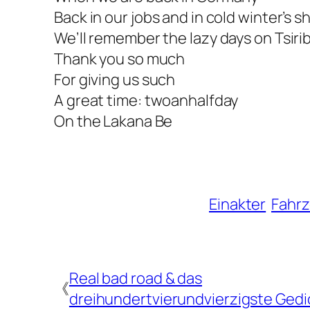
Back in our jobs and in cold winter’s s
We’ll remember the lazy days on Tsirib
Thank you so much
For giving us such
A great time: twoanhalfday
On the Lakana Be
Einakter
Fahr
Real bad road & das
《
dreihundertvierundvierzigste Gedi