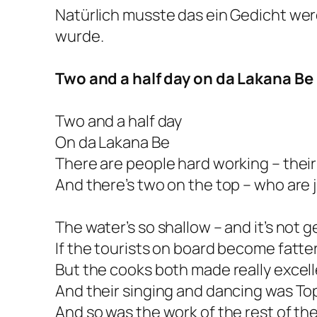
Natürlich musste das ein Gedicht w
wurde.
Two and a half day on da Lakana Be
Two and a half day
On da Lakana Be
There are people hard working – their
And there’s two on the top – who are
The water’s so shallow – and it’s not g
If the tourists on board become fatte
But the cooks both made really excell
And their singing and dancing was To
And so was the work of the rest of th