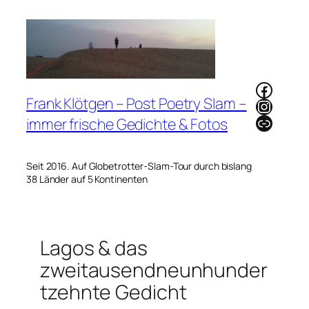
Zum
Inhalt
springen
Faceb
Frank Klötgen – Post Poetry Slam –
Instag
Link
immer frische Gedichte & Fotos
Seit 2016. Auf Globetrotter-Slam-Tour durch bislang
38 Länder auf 5 Kontinenten
Lagos & das
zweitausendneunhunder
tzehnte Gedicht