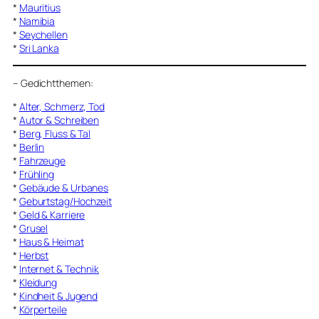
*
Mauritius
*
Namibia
*
Seychellen
*
Sri Lanka
–
Gedichtthemen
:
*
Alter, Schmerz, Tod
*
Autor & Schreiben
*
Berg, Fluss & Tal
*
Berlin
*
Fahrzeuge
*
Frühling
*
Gebäude & Urbanes
*
Geburtstag/Hochzeit
*
Geld & Karriere
*
Grusel
*
Haus & Heimat
*
Herbst
*
Internet & Technik
*
Kleidung
*
Kindheit & Jugend
*
Körperteile