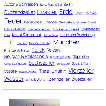
Autor & Schreiben
Berlin
Berg, Fluss & Tal
Erde
Einakter
Dutzendzeiler
Essen
Fahrzeuge
Feuer
Gebäude & Urbanes
Geld, Arbeit, Karriere
Grusel
Krummzeiler
Haus & Heimat
Kindheit & Jugend
Internet & Technik
Kunst & Inbrunst
Liebe und Beziehung
Körperteile
Kuba
Luft
München
Mord & Totschlag
Marokko
Politik
Reisen
Pflanzen & Natur
Religion & Philosophie
Rüpeleien
Ripostegedichte
Sechszeiler
Speis & Trank
Schlaf & Langeweile
Sex & Erotik
Vierzeiler
Unsinn
Tiere
Städte
Tabak & Alkohol
Wasser
Zweizeiler
Zehnzeiler
Wind & Wetter