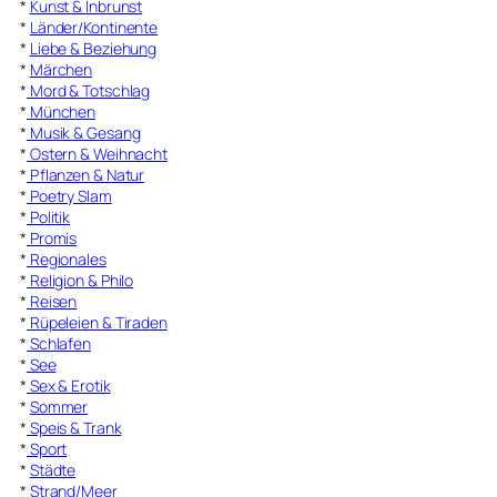
*
Kunst & Inbrunst
*
Länder/Kontinente
*
Liebe & Beziehung
*
Märchen
*
Mord & Totschlag
*
München
*
Musik & Gesang
*
Ostern & Weihnacht
*
Pflanzen & Natur
*
Poetry Slam
*
Politik
*
Promis
*
Regionales
*
Religion & Philo
*
Reisen
*
Rüpeleien & Tiraden
*
Schlafen
*
See
*
Sex & Erotik
*
Sommer
*
Speis & Trank
*
Sport
*
Städte
*
Strand/Meer