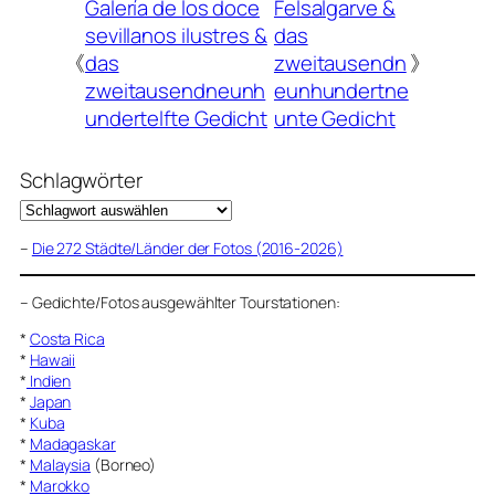
Galería de los doce
Felsalgarve &
sevillanos ilustres &
das
《
das
zweitausendn
》
zweitausendneunh
eunhundertne
undertelfte Gedicht
unte Gedicht
Schlagwörter
–
Die 272 Städte/Länder der Fotos (2016-2026)
–
Gedichte/Fotos ausgewählter Tourstationen:
*
Costa Rica
*
Hawaii
*
Indien
*
Japan
*
Kuba
*
Madagaskar
*
Malaysia
(Borneo)
*
Marokko