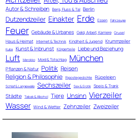
Autor & Schreiben
Berlin
Berg, Fluss & Tal
Erde
Einakter
Dutzendzeiler
Essen
Fahrzeuge
Feuer
Gebäude & Urbanes
Geld, Arbeit, Karriere
Grusel
Krummzeiler
Haus & Heimat
Kindheit & Jugend
Internet & Technik
Kunst & Inbrunst
Liebe und Beziehung
Körperteile
Kuba
Luft
München
Mord & Totschlag
Marokko
Politik
Reisen
Pflanzen & Natur
Religion & Philosophie
Rüpeleien
Ripostegedichte
Sechszeiler
Speis & Trank
Schlaf & Langeweile
Sex & Erotik
Vierzeiler
Unsinn
Tiere
Städte
Tabak & Alkohol
Wasser
Zweizeiler
Zehnzeiler
Wind & Wetter