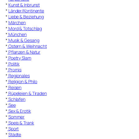
*
Kunst & Inbrunst
*
Länder/Kontinente
*
Liebe & Beziehung
*
Märchen
*
Mord & Totschlag
*
München
*
Musik & Gesang
*
Ostern & Weihnacht
*
Pflanzen & Natur
*
Poetry Slam
*
Politik
*
Promis
*
Regionales
*
Religion & Philo
*
Reisen
*
Rüpeleien & Tiraden
*
Schlafen
*
See
*
Sex & Erotik
*
Sommer
*
Speis & Trank
*
Sport
*
Städte