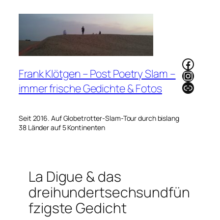
Zum
Inhalt
springen
Faceb
Frank Klötgen – Post Poetry Slam –
Instag
Link
immer frische Gedichte & Fotos
Seit 2016. Auf Globetrotter-Slam-Tour durch bislang
38 Länder auf 5 Kontinenten
La Digue & das
dreihundertsechsundfün
fzigste Gedicht