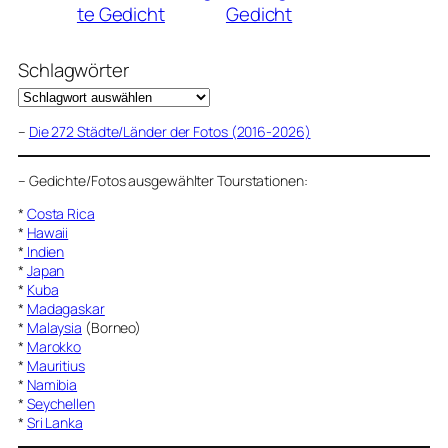
te Gedicht
Gedicht
Schlagwörter
–
Die 272 Städte/Länder der Fotos (2016-2026)
–
Gedichte/Fotos ausgewählter Tourstationen:
*
Costa Rica
*
Hawaii
*
Indien
*
Japan
*
Kuba
*
Madagaskar
*
Malaysia
(Borneo)
*
Marokko
*
Mauritius
*
Namibia
*
Seychellen
*
Sri Lanka