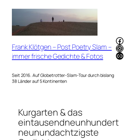
Zum
Inhalt
springen
Faceb
Frank Klötgen – Post Poetry Slam –
Instag
Link
immer frische Gedichte & Fotos
Seit 2016. Auf Globetrotter-Slam-Tour durch bislang
38 Länder auf 5 Kontinenten
Kurgarten & das
eintausendneunhundert
neunundachtzigste