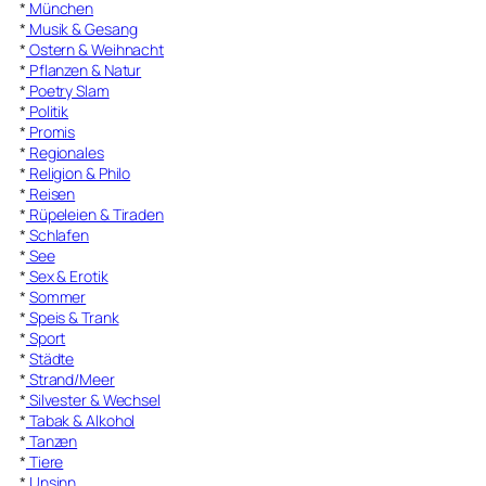
*
München
*
Musik & Gesang
*
Ostern & Weihnacht
*
Pflanzen & Natur
*
Poetry Slam
*
Politik
*
Promis
*
Regionales
*
Religion & Philo
*
Reisen
*
Rüpeleien & Tiraden
*
Schlafen
*
See
*
Sex & Erotik
*
Sommer
*
Speis & Trank
*
Sport
*
Städte
*
Strand/Meer
*
Silvester & Wechsel
*
Tabak & Alkohol
*
Tanzen
*
Tiere
*
Unsinn