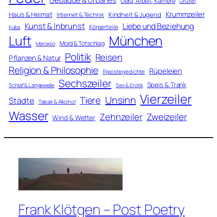
Gebäude & Urbanes
Geld, Arbeit, Karriere
Grusel
Krummzeiler
Haus & Heimat
Kindheit & Jugend
Internet & Technik
Kunst & Inbrunst
Liebe und Beziehung
Körperteile
Kuba
Luft
München
Mord & Totschlag
Marokko
Politik
Reisen
Pflanzen & Natur
Religion & Philosophie
Rüpeleien
Ripostegedichte
Sechszeiler
Speis & Trank
Schlaf & Langeweile
Sex & Erotik
Vierzeiler
Unsinn
Tiere
Städte
Tabak & Alkohol
Wasser
Zweizeiler
Zehnzeiler
Wind & Wetter
Frank Klötgen – Post Poetry