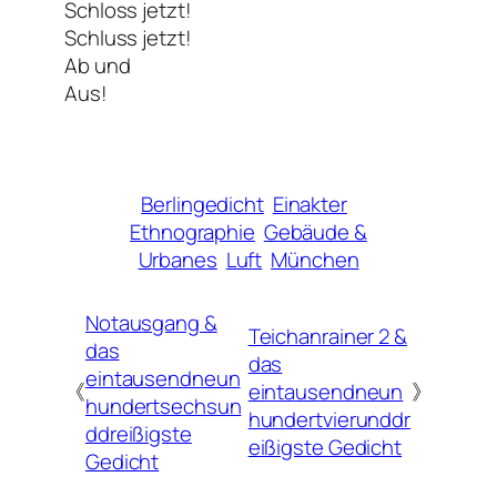
Schloss jetzt!
Schluss jetzt!
Ab und
Aus!
Berlingedicht
Einakter
Ethnographie
Gebäude &
Urbanes
Luft
München
Notausgang &
Teichanrainer 2 &
das
das
eintausendneun
《
eintausendneun
》
hundertsechsun
hundertvierunddr
ddreißigste
eißigste Gedicht
Gedicht