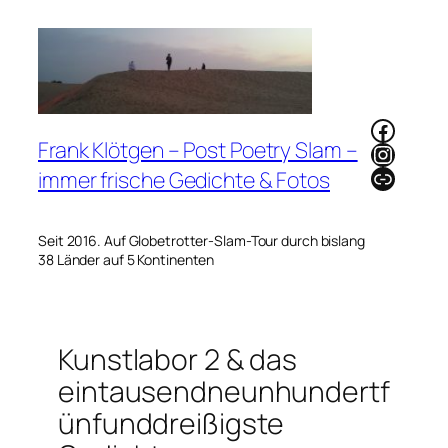
Zum
Inhalt
springen
Faceb
Frank Klötgen – Post Poetry Slam –
Instag
Link
immer frische Gedichte & Fotos
Seit 2016. Auf Globetrotter-Slam-Tour durch bislang
38 Länder auf 5 Kontinenten
Kunstlabor 2 & das
eintausendneunhundertf
ünfunddreißigste