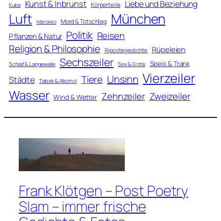
Kunst & Inbrunst
Liebe und Beziehung
Körperteile
Kuba
Luft
München
Mord & Totschlag
Marokko
Politik
Reisen
Pflanzen & Natur
Religion & Philosophie
Rüpeleien
Ripostegedichte
Sechszeiler
Speis & Trank
Schlaf & Langeweile
Sex & Erotik
Vierzeiler
Unsinn
Tiere
Städte
Tabak & Alkohol
Wasser
Zweizeiler
Zehnzeiler
Wind & Wetter
Frank Klötgen – Post Poetry
Slam – immer frische