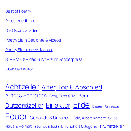
Best of Poetry
Ripostegedichte
Die Oscarballaden
Poetry Slam Gedichte & Videos
Poetry Slam meets Klassik
SLAMMED! – das Buch – zum Sonderpreis!
Über den Autor
Achtzeiler
Alter, Tod & Abschied
Autor & Schreiben
Berlin
Berg, Fluss & Tal
Erde
Einakter
Dutzendzeiler
Essen
Fahrzeuge
Feuer
Gebäude & Urbanes
Geld, Arbeit, Karriere
Grusel
Krummzeiler
Haus & Heimat
Kindheit & Jugend
Internet & Technik