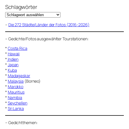
Schlagwörter
–
Die 272 Städte/Länder der Fotos (2016-2026)
–
Gedichte/Fotos ausgewählter Tourstationen:
*
Costa Rica
*
Hawaii
*
Indien
*
Japan
*
Kuba
*
Madagaskar
*
Malaysia
(Borneo)
*
Marokko
*
Mauritius
*
Namibia
*
Seychellen
*
Sri Lanka
–
Gedichtthemen
: