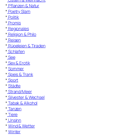
*
Pflanzen & Natur
*
Poetry Slam
*
Politik
*
Promis
*
Regionales
*
Religion & Philo
*
Reisen
*
Rüpeleien & Tiraden
*
Schlafen
*
See
*
Sex & Erotik
*
Sommer
*
Speis & Trank
*
Sport
*
Städte
*
Strand/Meer
*
Silvester & Wechsel
*
Tabak & Alkohol
*
Tanzen
*
Tiere
*
Unsinn
*
Wind & Wetter
*
Winter