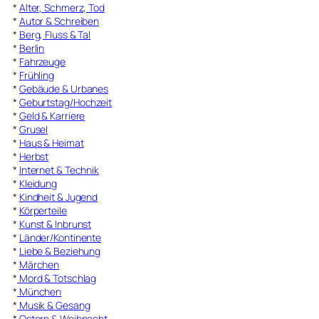
*
Alter, Schmerz, Tod
*
Autor & Schreiben
*
Berg, Fluss & Tal
*
Berlin
*
Fahrzeuge
*
Frühling
*
Gebäude & Urbanes
*
Geburtstag/Hochzeit
*
Geld & Karriere
*
Grusel
*
Haus & Heimat
*
Herbst
*
Internet & Technik
*
Kleidung
*
Kindheit & Jugend
*
Körperteile
*
Kunst & Inbrunst
*
Länder/Kontinente
*
Liebe & Beziehung
*
Märchen
*
Mord & Totschlag
*
München
*
Musik & Gesang
*
Ostern & Weihnacht