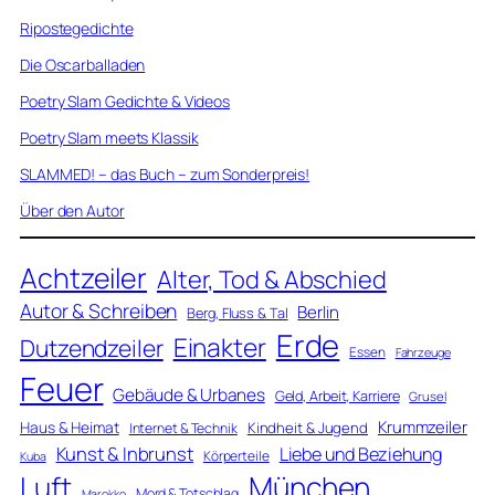
Ripostegedichte
Die Oscarballaden
Poetry Slam Gedichte & Videos
Poetry Slam meets Klassik
SLAMMED! – das Buch – zum Sonderpreis!
Über den Autor
Achtzeiler
Alter, Tod & Abschied
Autor & Schreiben
Berlin
Berg, Fluss & Tal
Erde
Einakter
Dutzendzeiler
Essen
Fahrzeuge
Feuer
Gebäude & Urbanes
Geld, Arbeit, Karriere
Grusel
Krummzeiler
Haus & Heimat
Kindheit & Jugend
Internet & Technik
Kunst & Inbrunst
Liebe und Beziehung
Körperteile
Kuba
Luft
München
Mord & Totschlag
Marokko