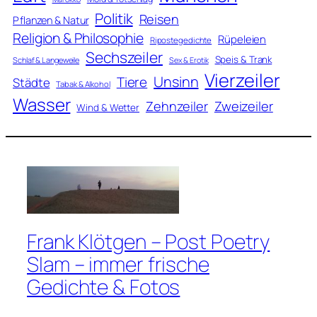
Politik
Reisen
Pflanzen & Natur
Religion & Philosophie
Rüpeleien
Ripostegedichte
Sechszeiler
Speis & Trank
Schlaf & Langeweile
Sex & Erotik
Vierzeiler
Unsinn
Tiere
Städte
Tabak & Alkohol
Wasser
Zweizeiler
Zehnzeiler
Wind & Wetter
Frank Klötgen – Post Poetry
Slam – immer frische
Gedichte & Fotos