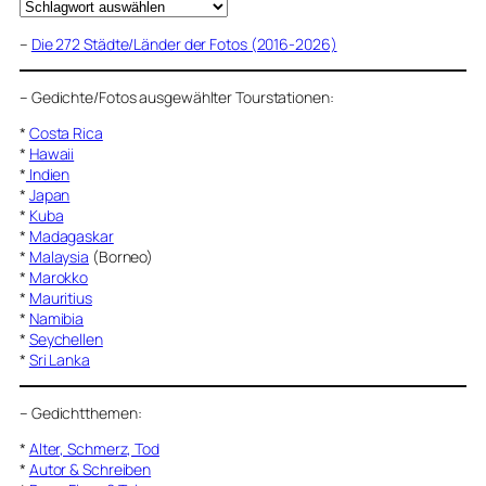
–
Die 272 Städte/Länder der Fotos (2016-2026)
–
Gedichte/Fotos ausgewählter Tourstationen:
*
Costa Rica
*
Hawaii
*
Indien
*
Japan
*
Kuba
*
Madagaskar
*
Malaysia
(Borneo)
*
Marokko
*
Mauritius
*
Namibia
*
Seychellen
*
Sri Lanka
–
Gedichtthemen
:
*
Alter, Schmerz, Tod
*
Autor & Schreiben