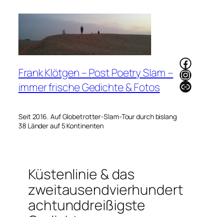
Zum
Inhalt
springen
Faceb
Frank Klötgen – Post Poetry Slam –
Instag
Link
immer frische Gedichte & Fotos
Seit 2016. Auf Globetrotter-Slam-Tour durch bislang
38 Länder auf 5 Kontinenten
Küstenlinie & das
zweitausendvierhundert
achtunddreißigste