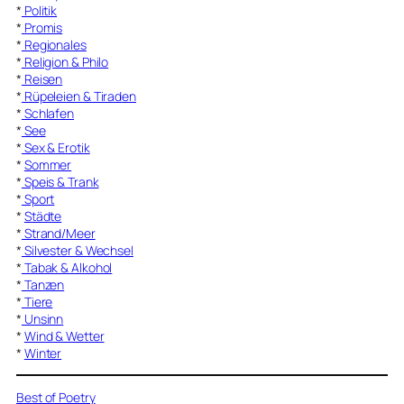
*
Politik
*
Promis
*
Regionales
*
Religion & Philo
*
Reisen
*
Rüpeleien & Tiraden
*
Schlafen
*
See
*
Sex & Erotik
*
Sommer
*
Speis & Trank
*
Sport
*
Städte
*
Strand/Meer
*
Silvester & Wechsel
*
Tabak & Alkohol
*
Tanzen
*
Tiere
*
Unsinn
*
Wind & Wetter
*
Winter
Best of Poetry