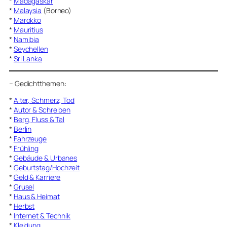
*
Madagaskar
*
Malaysia
(Borneo)
*
Marokko
*
Mauritius
*
Namibia
*
Seychellen
*
Sri Lanka
–
Gedichtthemen
:
*
Alter, Schmerz, Tod
*
Autor & Schreiben
*
Berg, Fluss & Tal
*
Berlin
*
Fahrzeuge
*
Frühling
*
Gebäude & Urbanes
*
Geburtstag/Hochzeit
*
Geld & Karriere
*
Grusel
*
Haus & Heimat
*
Herbst
*
Internet & Technik
*
Kleidung