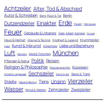
Achtzeiler
Alter, Tod & Abschied
Autor & Schreiben
Berlin
Berg, Fluss & Tal
Erde
Einakter
Dutzendzeiler
Essen
Fahrzeuge
Feuer
Gebäude & Urbanes
Geld, Arbeit, Karriere
Grusel
Krummzeiler
Haus & Heimat
Kindheit & Jugend
Internet & Technik
Kunst & Inbrunst
Liebe und Beziehung
Körperteile
Kuba
Luft
München
Mord & Totschlag
Marokko
Politik
Reisen
Pflanzen & Natur
Religion & Philosophie
Rüpeleien
Ripostegedichte
Sechszeiler
Speis & Trank
Schlaf & Langeweile
Sex & Erotik
Vierzeiler
Unsinn
Tiere
Städte
Tabak & Alkohol
Wasser
Zweizeiler
Zehnzeiler
Wind & Wetter