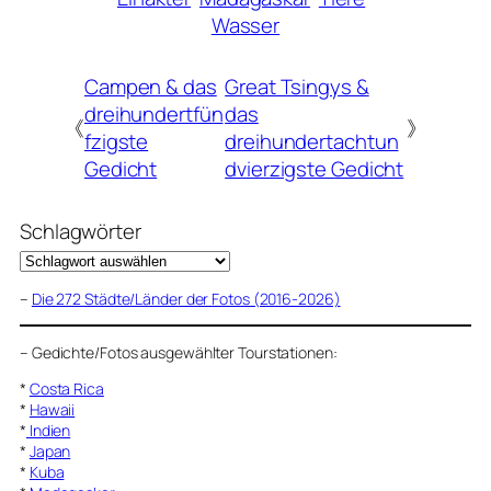
Wasser
Campen & das
Great Tsingys &
dreihundertfün
das
《
》
fzigste
dreihundertachtun
Gedicht
dvierzigste Gedicht
Schlagwörter
–
Die 272 Städte/Länder der Fotos (2016-2026)
–
Gedichte/Fotos ausgewählter Tourstationen:
*
Costa Rica
*
Hawaii
*
Indien
*
Japan
*
Kuba