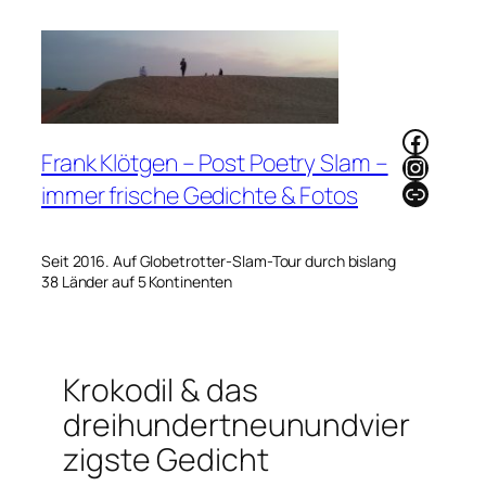
Zum
Inhalt
springen
Faceb
Frank Klötgen – Post Poetry Slam –
Instag
Link
immer frische Gedichte & Fotos
Seit 2016. Auf Globetrotter-Slam-Tour durch bislang
38 Länder auf 5 Kontinenten
Krokodil & das
dreihundertneunundvier
zigste Gedicht