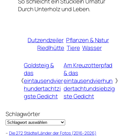
So schleicht ein Stücklein Urnatur
Durch Unterholz und Leben.
Dutzendzeiler
Pflanzen & Natur
Riedlhütte
Tiere
Wasser
Goldsteig &
Am Kreuzotterpfad
das
& das
《
eintausendvier
eintausendvierhun
》
hundertachtzi
dertachtundsiebzig
gste Gedicht
ste Gedicht
Schlagwörter
–
Die 272 Städte/Länder der Fotos (2016-2026)