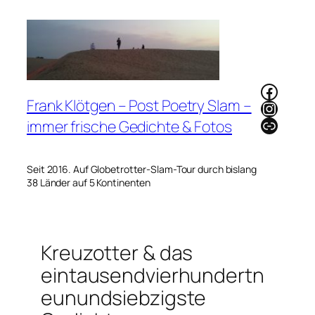
Zum
Inhalt
springen
Faceb
Frank Klötgen – Post Poetry Slam –
Instag
Link
immer frische Gedichte & Fotos
Seit 2016. Auf Globetrotter-Slam-Tour durch bislang
38 Länder auf 5 Kontinenten
Kreuzotter & das
eintausendvierhundertn
eunundsiebzigste