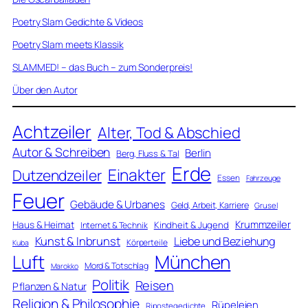
Poetry Slam Gedichte & Videos
Poetry Slam meets Klassik
SLAMMED! – das Buch – zum Sonderpreis!
Über den Autor
Achtzeiler
Alter, Tod & Abschied
Autor & Schreiben
Berlin
Berg, Fluss & Tal
Erde
Einakter
Dutzendzeiler
Essen
Fahrzeuge
Feuer
Gebäude & Urbanes
Geld, Arbeit, Karriere
Grusel
Krummzeiler
Haus & Heimat
Kindheit & Jugend
Internet & Technik
Kunst & Inbrunst
Liebe und Beziehung
Körperteile
Kuba
Luft
München
Mord & Totschlag
Marokko
Politik
Reisen
Pflanzen & Natur
Religion & Philosophie
Rüpeleien
Ripostegedichte