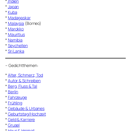
*
Indien
*
Japan
*
Kuba
*
Madagaskar
*
Malaysia
(Borneo)
*
Marokko
*
Mauritius
*
Namibia
*
Seychellen
*
Sri Lanka
–
Gedichtthemen
:
*
Alter, Schmerz, Tod
*
Autor & Schreiben
*
Berg, Fluss & Tal
*
Berlin
*
Fahrzeuge
*
Frühling
*
Gebäude & Urbanes
*
Geburtstag/Hochzeit
*
Geld & Karriere
*
Grusel
*
Haus & Heimat