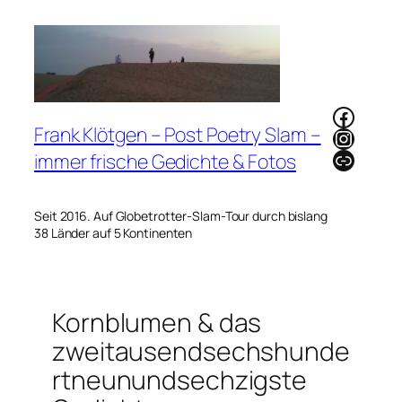
Zum
Inhalt
springen
Faceb
Frank Klötgen – Post Poetry Slam –
Instag
Link
immer frische Gedichte & Fotos
Seit 2016. Auf Globetrotter-Slam-Tour durch bislang
38 Länder auf 5 Kontinenten
Kornblumen & das
zweitausendsechshunde
rtneunundsechzigste