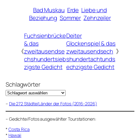
Bad Muskau
Erde
Liebe und
Beziehung
Sommer
Zehnzeiler
Fuchsienbrücke
Deiter
& das
Glockenspiel & das
《
zweitausendse
zweitausendsech
》
chshundertsieb
shundertachtunds
zigste Gedicht
echzigste Gedicht
Schlagwörter
–
Die 272 Städte/Länder der Fotos (2016-2026)
–
Gedichte/Fotos ausgewählter Tourstationen:
*
Costa Rica
*
Hawaii