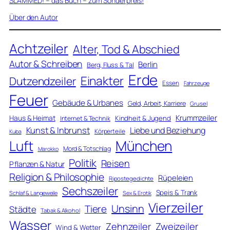
SLAMMED! – das Buch – zum Sonderpreis!
Über den Autor
Achtzeiler
Alter, Tod & Abschied
Autor & Schreiben
Berlin
Berg, Fluss & Tal
Erde
Einakter
Dutzendzeiler
Essen
Fahrzeuge
Feuer
Gebäude & Urbanes
Geld, Arbeit, Karriere
Grusel
Krummzeiler
Haus & Heimat
Kindheit & Jugend
Internet & Technik
Kunst & Inbrunst
Liebe und Beziehung
Körperteile
Kuba
Luft
München
Mord & Totschlag
Marokko
Politik
Reisen
Pflanzen & Natur
Religion & Philosophie
Rüpeleien
Ripostegedichte
Sechszeiler
Speis & Trank
Schlaf & Langeweile
Sex & Erotik
Vierzeiler
Unsinn
Tiere
Städte
Tabak & Alkohol
Wasser
Zweizeiler
Zehnzeiler
Wind & Wetter