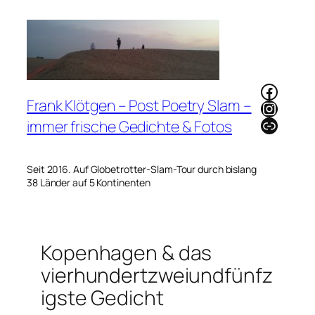
Zum
Inhalt
springen
Faceb
Frank Klötgen – Post Poetry Slam –
Instag
Link
immer frische Gedichte & Fotos
Seit 2016. Auf Globetrotter-Slam-Tour durch bislang
38 Länder auf 5 Kontinenten
Kopenhagen & das
vierhundertzweiundfünfz
igste Gedicht