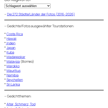
–
Die 272 Städte/Länder der Fotos (2016-2026)
–
Gedichte/Fotos ausgewählter Tourstationen:
*
Costa Rica
*
Hawaii
*
Indien
*
Japan
*
Kuba
*
Madagaskar
*
Malaysia
(Borneo)
*
Marokko
*
Mauritius
*
Namibia
*
Seychellen
*
Sri Lanka
–
Gedichtthemen
:
*
Alter, Schmerz, Tod