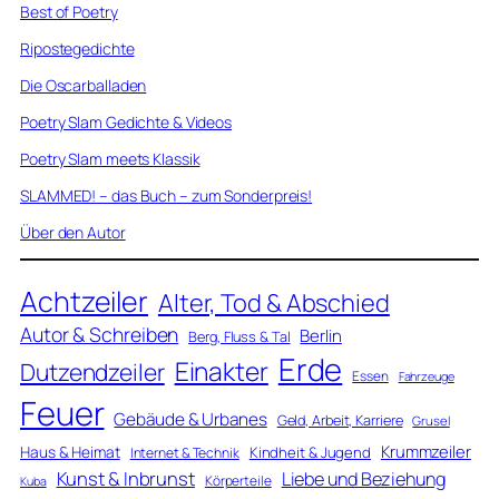
Best of Poetry
Ripostegedichte
Die Oscarballaden
Poetry Slam Gedichte & Videos
Poetry Slam meets Klassik
SLAMMED! – das Buch – zum Sonderpreis!
Über den Autor
Achtzeiler
Alter, Tod & Abschied
Autor & Schreiben
Berlin
Berg, Fluss & Tal
Erde
Einakter
Dutzendzeiler
Essen
Fahrzeuge
Feuer
Gebäude & Urbanes
Geld, Arbeit, Karriere
Grusel
Krummzeiler
Haus & Heimat
Kindheit & Jugend
Internet & Technik
Kunst & Inbrunst
Liebe und Beziehung
Körperteile
Kuba