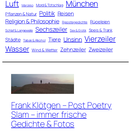
Luft
München
Mord & Totschlag
Marokko
Politik
Reisen
Pflanzen & Natur
Religion & Philosophie
Rüpeleien
Ripostegedichte
Sechszeiler
Speis & Trank
Schlaf & Langeweile
Sex & Erotik
Vierzeiler
Unsinn
Tiere
Städte
Tabak & Alkohol
Wasser
Zweizeiler
Zehnzeiler
Wind & Wetter
Frank Klötgen – Post Poetry
Slam – immer frische
Gedichte & Fotos