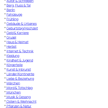
*
Autor & Schreiben
*
Berg, Fluss & Tal
*
Berlin
*
Fahrzeuge
*
Frühling
*
Gebäude & Urbanes
*
Geburtstag/Hochzeit
*
Geld & Karriere
*
Grusel
*
Haus & Heimat
*
Herbst
*
Internet & Technik
*
Kleidung
*
Kindheit & Jugend
*
Körperteile
*
Kunst & Inbrunst
*
Länder/Kontinente
*
Liebe & Beziehung
*
Märchen
*
Mord & Totschlag
*
München
*
Musik & Gesang
*
Ostern & Weihnacht
*
Pflanzen & Natur