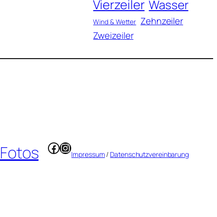
Vierzeiler
Wasser
Zehnzeiler
Wind & Wetter
Zweizeiler
Facebook
Instagram
 Fotos
Impressum
/
Datenschutzvereinbarung