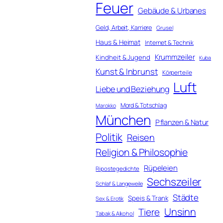
Feuer
Gebäude & Urbanes
Geld, Arbeit, Karriere
Grusel
Haus & Heimat
Internet & Technik
Krummzeiler
Kindheit & Jugend
Kuba
Kunst & Inbrunst
Körperteile
Luft
Liebe und Beziehung
Mord & Totschlag
Marokko
München
Pflanzen & Natur
Politik
Reisen
Religion & Philosophie
Rüpeleien
Ripostegedichte
Sechszeiler
Schlaf & Langeweile
Städte
Speis & Trank
Sex & Erotik
Unsinn
Tiere
Tabak & Alkohol