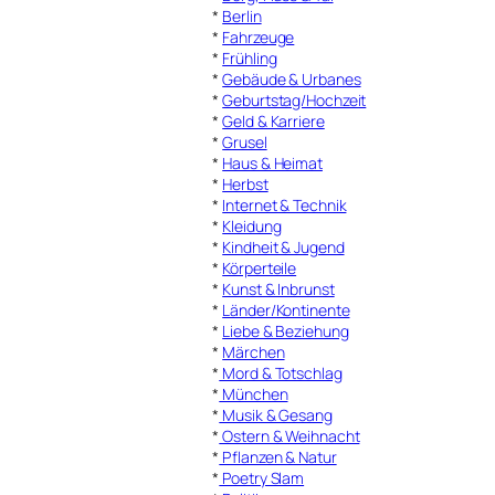
*
Berlin
*
Fahrzeuge
*
Frühling
*
Gebäude & Urbanes
*
Geburtstag/Hochzeit
*
Geld & Karriere
*
Grusel
*
Haus & Heimat
*
Herbst
*
Internet & Technik
*
Kleidung
*
Kindheit & Jugend
*
Körperteile
*
Kunst & Inbrunst
*
Länder/Kontinente
*
Liebe & Beziehung
*
Märchen
*
Mord & Totschlag
*
München
*
Musik & Gesang
*
Ostern & Weihnacht
*
Pflanzen & Natur
*
Poetry Slam