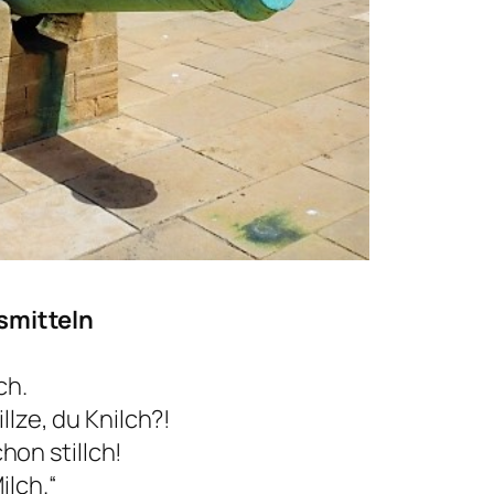
smitteln
ch.
llze, du Knilch?!
chon stillch!
ilch.“