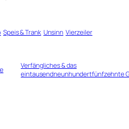
o
Speis & Trank
Unsinn
Vierzeiler
Verfängliches & das
te
eintausendneunhundertfünfzehnte G