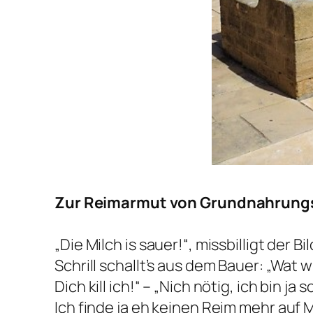
Zur Reimarmut von Grundnahrung
„Die Milch is sauer!“, missbilligt der Bil
Schrill schallt’s aus dem Bauer: „Wat wi
Dich kill ich!“ – „Nich nötig, ich bin ja s
Ich finde ja eh keinen Reim mehr auf M