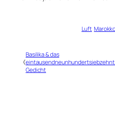
Luft
Marokk
Basilika & das
《
eintausendneunhundertsiebzehn
Gedicht