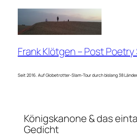
Zum
Inhalt
springen
Frank Klötgen – Post Poetry
Seit 2016. Auf Globetrotter-Slam-Tour durch bislang 38 Lände
Königskanone & das ein
Gedicht