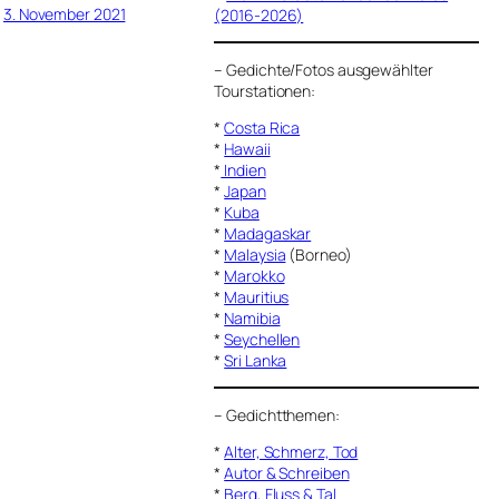
3. November 2021
(2016-2026)
–
Gedichte/Fotos ausgewählter
Tourstationen:
*
Costa Rica
*
Hawaii
*
Indien
*
Japan
*
Kuba
*
Madagaskar
*
Malaysia
(Borneo)
*
Marokko
*
Mauritius
*
Namibia
*
Seychellen
*
Sri Lanka
–
Gedichtthemen
:
*
Alter, Schmerz, Tod
*
Autor & Schreiben
*
Berg, Fluss & Tal