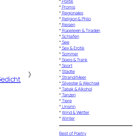
*
Politik
*
Promis
*
Regionales
*
Religion & Philo
*
Reisen
*
Rüpeleien & Tiraden
*
Schlafen
*
See
*
Sex & Erotik
*
Sommer
*
Speis & Trank
*
Sport
*
Städte
》
*
Strand/Meer
edicht
*
Silvester & Wechsel
*
Tabak & Alkohol
*
Tanzen
*
Tiere
*
Unsinn
*
Wind & Wetter
*
Winter
Best of Poetry