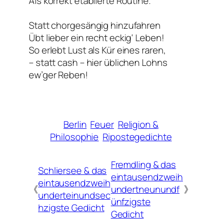
Als korrekt etablierte Routine.
Statt chorgesängig hinzufahren
Übt lieber ein recht eckig‘ Leben!
So erlebt Lust als Kür eines raren,
– statt cash – hier üblichen Lohns
ew’ger Reben!
Berlin
Feuer
Religion &
Philosophie
Ripostegedichte
Fremdling & das
Schliersee & das
eintausendzweih
eintausendzweih
《
undertneunundf
》
underteinundsec
ünfzigste
hzigste Gedicht
Gedicht