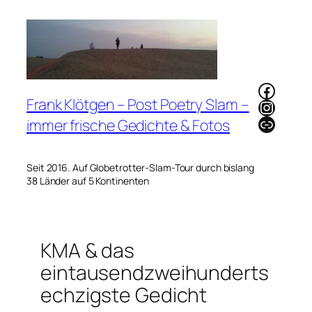
Zum
Inhalt
springen
Faceb
Frank Klötgen – Post Poetry Slam –
Instag
Link
immer frische Gedichte & Fotos
Seit 2016. Auf Globetrotter-Slam-Tour durch bislang
38 Länder auf 5 Kontinenten
KMA & das
eintausendzweihunderts
echzigste Gedicht