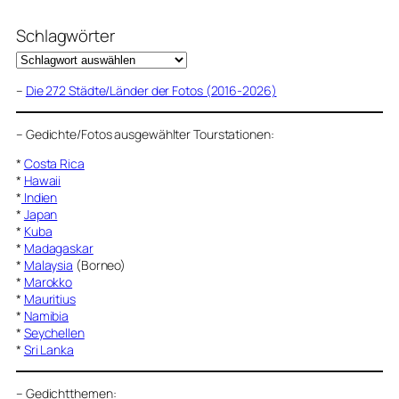
Schlagwörter
–
Die 272 Städte/Länder der Fotos (2016-2026)
–
Gedichte/Fotos ausgewählter Tourstationen:
*
Costa Rica
*
Hawaii
*
Indien
*
Japan
*
Kuba
*
Madagaskar
*
Malaysia
(Borneo)
*
Marokko
*
Mauritius
*
Namibia
*
Seychellen
*
Sri Lanka
–
Gedichtthemen
: