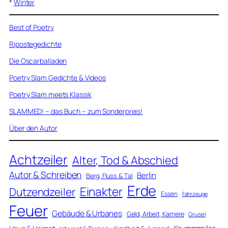
*
Winter
Best of Poetry
Ripostegedichte
Die Oscarballaden
Poetry Slam Gedichte & Videos
Poetry Slam meets Klassik
SLAMMED! – das Buch – zum Sonderpreis!
Über den Autor
Achtzeiler
Alter, Tod & Abschied
Autor & Schreiben
Berlin
Berg, Fluss & Tal
Erde
Einakter
Dutzendzeiler
Essen
Fahrzeuge
Feuer
Gebäude & Urbanes
Geld, Arbeit, Karriere
Grusel
Krummzeiler