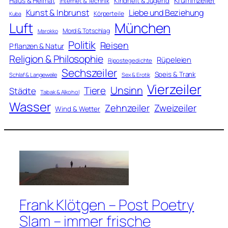
Haus & Heimat
Kindheit & Jugend
Internet & Technik
Kunst & Inbrunst
Liebe und Beziehung
Körperteile
Kuba
Luft
München
Mord & Totschlag
Marokko
Politik
Reisen
Pflanzen & Natur
Religion & Philosophie
Rüpeleien
Ripostegedichte
Sechszeiler
Speis & Trank
Schlaf & Langeweile
Sex & Erotik
Vierzeiler
Unsinn
Tiere
Städte
Tabak & Alkohol
Wasser
Zweizeiler
Zehnzeiler
Wind & Wetter
Frank Klötgen – Post Poetry
Slam – immer frische