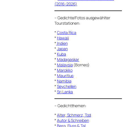
(2016-2026)
–
Gedichte/Fotos ausgewählter
Tourstationen:
*
Costa Rica
*
Hawaii
*
Indien
*
Japan
*
Kuba
*
Madagaskar
*
Malaysia
(Borneo)
*
Marokko
*
Mauritius
*
Namibia
*
Seychellen
*
Sri Lanka
–
Gedichtthemen
:
*
Alter, Schmerz, Tod
*
Autor & Schreiben
*
Berg, Fluss & Tal