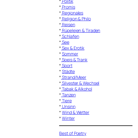
*
Politik
*
Promis
*
Regionales
*
Religion & Philo
*
Reisen
*
Rüpeleien & Tiraden
*
Schlafen
*
See
*
Sex & Erotik
*
Sommer
*
Speis & Trank
*
Sport
*
Städte
*
Strand/Meer
*
Silvester & Wechsel
*
Tabak & Alkohol
*
Tanzen
*
Tiere
*
Unsinn
*
Wind & Wetter
*
Winter
Best of Poetry