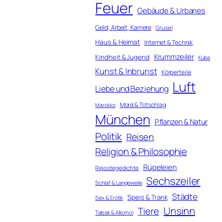
Feuer
Gebäude & Urbanes
Geld, Arbeit, Karriere
Grusel
Haus & Heimat
Internet & Technik
Krummzeiler
Kindheit & Jugend
Kuba
Kunst & Inbrunst
Körperteile
Luft
Liebe und Beziehung
Mord & Totschlag
Marokko
München
Pflanzen & Natur
Politik
Reisen
Religion & Philosophie
Rüpeleien
Ripostegedichte
Sechszeiler
Schlaf & Langeweile
Städte
Speis & Trank
Sex & Erotik
Unsinn
Tiere
Tabak & Alkohol