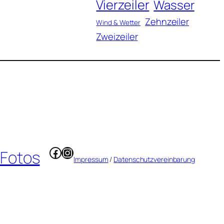
Vierzeiler
Wasser
Zehnzeiler
Wind & Wetter
Zweizeiler
Facebook
Instagram
 Fotos
Impressum
/
Datenschutzvereinbarung