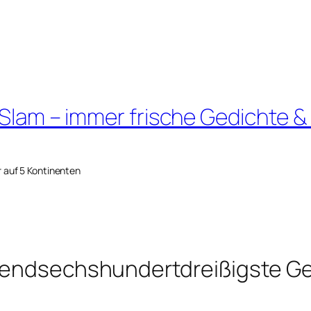
 Slam – immer frische Gedichte &
r auf 5 Kontinenten
usendsechshundertdreißigste G