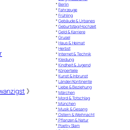
*
Berlin
*
Fahrzeuge
*
Frühling
*
Gebäude & Urbanes
*
Geburtstag/Hochzeit
*
Geld & Karriere
*
Grusel
*
Haus & Heimat
*
Herbst
r
*
Internet & Technik
*
Kleidung
*
Kindheit & Jugend
*
Körperteile
*
Kunst & Inbrunst
*
Länder/Kontinente
*
Liebe & Beziehung
wanzigst
》
*
Märchen
*
Mord & Totschlag
*
München
*
Musik & Gesang
*
Ostern & Weihnacht
*
Pflanzen & Natur
*
Poetry Slam