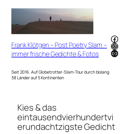
Zum
Inhalt
springen
Faceb
Frank Klötgen – Post Poetry Slam –
Instag
Link
immer frische Gedichte & Fotos
Seit 2016. Auf Globetrotter-Slam-Tour durch bislang
38 Länder auf 5 Kontinenten
Kies & das
eintausendvierhundertvi
erundachtzigste Gedicht