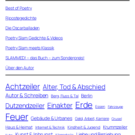
Best of Poetry
Ripostegedichte
Die Oscarballaden
Poetry Slam Gedichte & Videos
Poetry Slam meets Klassik
SLAMMED! – das Buch – zum Sonderpreis!
Über den Autor
Achtzeiler
Alter, Tod & Abschied
Autor & Schreiben
Berlin
Berg, Fluss & Tal
Erde
Einakter
Dutzendzeiler
Essen
Fahrzeuge
Feuer
Gebäude & Urbanes
Geld, Arbeit, Karriere
Grusel
Krummzeiler
Haus & Heimat
Kindheit & Jugend
Internet & Technik
Kunst & Inbrunst
Liebe und Beziehung
Körperteile
Kuba