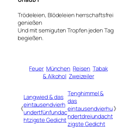
Trödeleien, Blödeleien herrschaftsfrei
genießen
Und mit semiguten Tropfen jeden Tag
begießen.
Feuer
München
Reisen
Tabak
& Alkohol
Zweizeiler
Tenghimmel &
Langwied & das
das
eintausendvierh
《
eintausendvierhu
》
undertfünfundac
ndertdreiundacht
htzigste Gedicht
zigste Gedicht