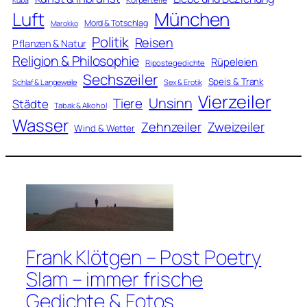
Luft
München
Mord & Totschlag
Marokko
Politik
Reisen
Pflanzen & Natur
Religion & Philosophie
Rüpeleien
Ripostegedichte
Sechszeiler
Speis & Trank
Schlaf & Langeweile
Sex & Erotik
Vierzeiler
Unsinn
Tiere
Städte
Tabak & Alkohol
Wasser
Zweizeiler
Zehnzeiler
Wind & Wetter
Frank Klötgen – Post Poetry
Slam – immer frische
Gedichte & Fotos