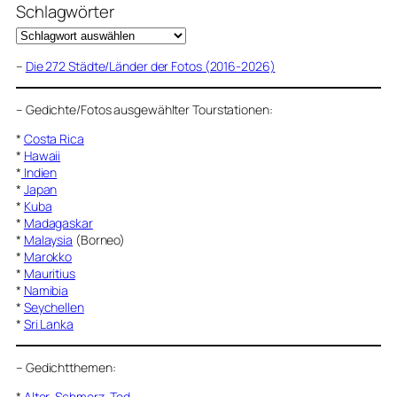
Schlagwörter
–
Die 272 Städte/Länder der Fotos (2016-2026)
–
Gedichte/Fotos ausgewählter Tourstationen:
*
Costa Rica
*
Hawaii
*
Indien
*
Japan
*
Kuba
*
Madagaskar
*
Malaysia
(Borneo)
*
Marokko
*
Mauritius
*
Namibia
*
Seychellen
*
Sri Lanka
–
Gedichtthemen
:
*
Alter, Schmerz, Tod