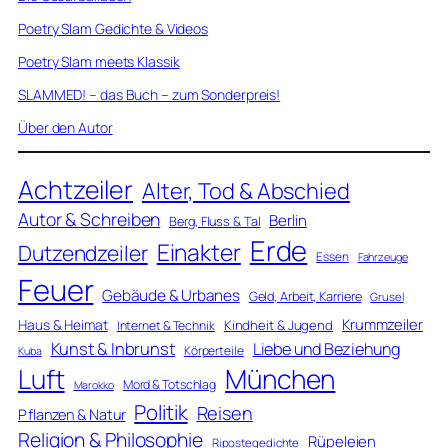
Poetry Slam Gedichte & Videos
Poetry Slam meets Klassik
SLAMMED! – das Buch – zum Sonderpreis!
Über den Autor
Achtzeiler
Alter, Tod & Abschied
Autor & Schreiben
Berlin
Berg, Fluss & Tal
Erde
Einakter
Dutzendzeiler
Essen
Fahrzeuge
Feuer
Gebäude & Urbanes
Geld, Arbeit, Karriere
Grusel
Krummzeiler
Haus & Heimat
Kindheit & Jugend
Internet & Technik
Kunst & Inbrunst
Liebe und Beziehung
Körperteile
Kuba
Luft
München
Mord & Totschlag
Marokko
Politik
Reisen
Pflanzen & Natur
Religion & Philosophie
Rüpeleien
Ripostegedichte