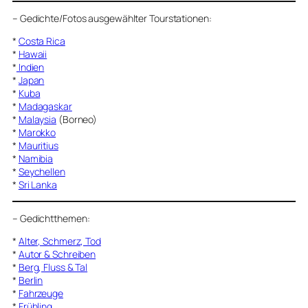
–
Gedichte/Fotos ausgewählter Tourstationen:
*
Costa Rica
*
Hawaii
*
Indien
*
Japan
*
Kuba
*
Madagaskar
*
Malaysia
(Borneo)
*
Marokko
*
Mauritius
*
Namibia
*
Seychellen
*
Sri Lanka
–
Gedichtthemen
:
*
Alter, Schmerz, Tod
*
Autor & Schreiben
*
Berg, Fluss & Tal
*
Berlin
*
Fahrzeuge
*
Frühling