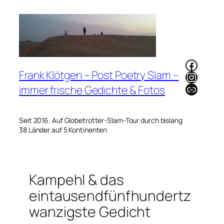
Zum
Inhalt
springen
Faceb
Frank Klötgen – Post Poetry Slam –
Instag
Link
immer frische Gedichte & Fotos
Seit 2016. Auf Globetrotter-Slam-Tour durch bislang
38 Länder auf 5 Kontinenten
Kampehl & das
eintausendfünfhundertz
wanzigste Gedicht