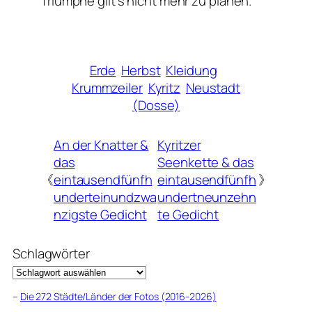
Triumphe gilt’s nicht mehr zu planen.
Erde
Herbst
Kleidung
Krummzeiler
Kyritz
Neustadt
(Dosse)
An der Knatter &
Kyritzer
das
Seenkette & das
《
eintausendfünfh
eintausendfünfh
》
underteinundzwa
undertneunzehn
nzigste Gedicht
te Gedicht
Schlagwörter
–
Die 272 Städte/Länder der Fotos (2016-2026)