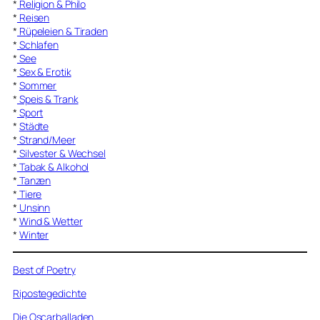
*
Religion & Philo
*
Reisen
*
Rüpeleien & Tiraden
*
Schlafen
*
See
*
Sex & Erotik
*
Sommer
*
Speis & Trank
*
Sport
*
Städte
*
Strand/Meer
*
Silvester & Wechsel
*
Tabak & Alkohol
*
Tanzen
*
Tiere
*
Unsinn
*
Wind & Wetter
*
Winter
Best of Poetry
Ripostegedichte
Die Oscarballaden