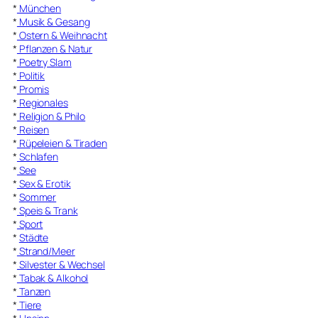
*
München
*
Musik & Gesang
*
Ostern & Weihnacht
*
Pflanzen & Natur
*
Poetry Slam
*
Politik
*
Promis
*
Regionales
*
Religion & Philo
*
Reisen
*
Rüpeleien & Tiraden
*
Schlafen
*
See
*
Sex & Erotik
*
Sommer
*
Speis & Trank
*
Sport
*
Städte
*
Strand/Meer
*
Silvester & Wechsel
*
Tabak & Alkohol
*
Tanzen
*
Tiere