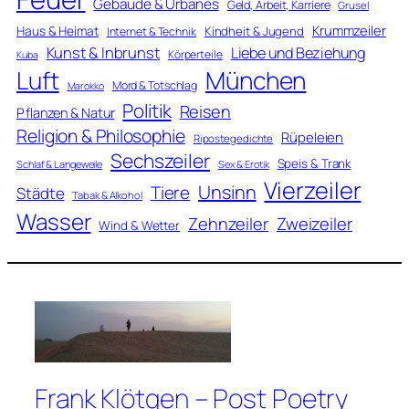
Gebäude & Urbanes
Geld, Arbeit, Karriere
Grusel
Krummzeiler
Haus & Heimat
Kindheit & Jugend
Internet & Technik
Kunst & Inbrunst
Liebe und Beziehung
Körperteile
Kuba
Luft
München
Mord & Totschlag
Marokko
Politik
Reisen
Pflanzen & Natur
Religion & Philosophie
Rüpeleien
Ripostegedichte
Sechszeiler
Speis & Trank
Schlaf & Langeweile
Sex & Erotik
Vierzeiler
Unsinn
Tiere
Städte
Tabak & Alkohol
Wasser
Zweizeiler
Zehnzeiler
Wind & Wetter
Frank Klötgen – Post Poetry