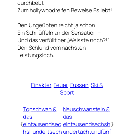
durchbebt
Zum hollywoodreifen Beweise
Es lebt!
Den Ungeübten reicht ja schon
Ein Schnüffeln an der Sensation –
Und das verfüllt per „Weisste noch?!“
Den Schlund vom nächsten
Leistungsloch.
Einakter
Feuer
Füssen
Ski &
Sport
Topschwan &
Neuschwanstein &
das
das
《
eintausendsec
eintausendsechsh
》
hshundertsech
undertachtundfünf