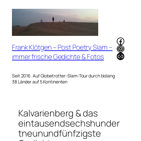
Zum
Inhalt
springen
Faceb
Frank Klötgen – Post Poetry Slam –
Instag
Link
immer frische Gedichte & Fotos
Seit 2016. Auf Globetrotter-Slam-Tour durch bislang
38 Länder auf 5 Kontinenten
Kalvarienberg & das
eintausendsechshunder
tneunundfünfzigste