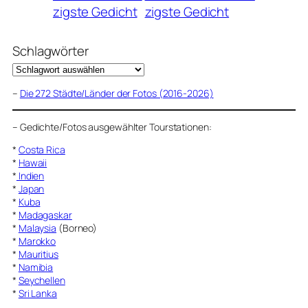
zigste Gedicht
zigste Gedicht
Schlagwörter
–
Die 272 Städte/Länder der Fotos (2016-2026)
–
Gedichte/Fotos ausgewählter Tourstationen:
*
Costa Rica
*
Hawaii
*
Indien
*
Japan
*
Kuba
*
Madagaskar
*
Malaysia
(Borneo)
*
Marokko
*
Mauritius
*
Namibia
*
Seychellen
*
Sri Lanka