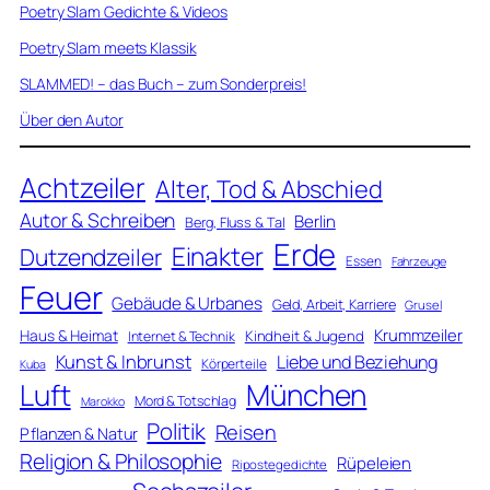
Poetry Slam Gedichte & Videos
Poetry Slam meets Klassik
SLAMMED! – das Buch – zum Sonderpreis!
Über den Autor
Achtzeiler
Alter, Tod & Abschied
Autor & Schreiben
Berlin
Berg, Fluss & Tal
Erde
Einakter
Dutzendzeiler
Essen
Fahrzeuge
Feuer
Gebäude & Urbanes
Geld, Arbeit, Karriere
Grusel
Krummzeiler
Haus & Heimat
Kindheit & Jugend
Internet & Technik
Kunst & Inbrunst
Liebe und Beziehung
Körperteile
Kuba
Luft
München
Mord & Totschlag
Marokko
Politik
Reisen
Pflanzen & Natur
Religion & Philosophie
Rüpeleien
Ripostegedichte