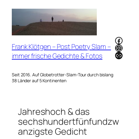
Zum
Inhalt
springen
Faceb
Frank Klötgen – Post Poetry Slam –
Instag
Link
immer frische Gedichte & Fotos
Seit 2016. Auf Globetrotter-Slam-Tour durch bislang
38 Länder auf 5 Kontinenten
Jahreshoch & das
sechshundertfünfundzw
anzigste Gedicht