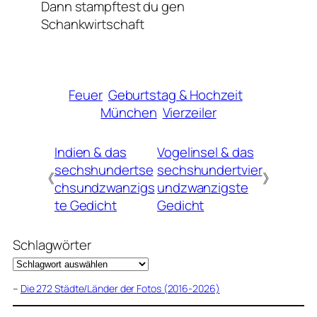
Dann stampftest du gen
Schankwirtschaft
Feuer
Geburtstag & Hochzeit
München
Vierzeiler
Indien & das
Vogelinsel & das
sechshundertse
sechshundertvier
《
》
chsundzwanzigs
undzwanzigste
te Gedicht
Gedicht
Schlagwörter
–
Die 272 Städte/Länder der Fotos (2016-2026)