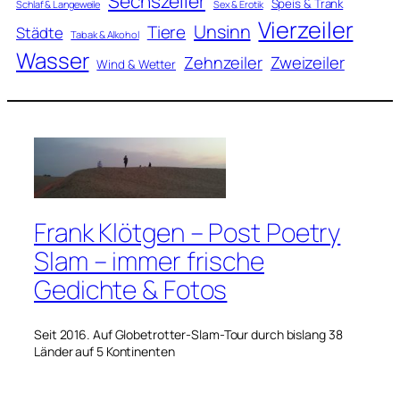
Sechszeiler
Speis & Trank
Schlaf & Langeweile
Sex & Erotik
Vierzeiler
Unsinn
Tiere
Städte
Tabak & Alkohol
Wasser
Zweizeiler
Zehnzeiler
Wind & Wetter
Frank Klötgen – Post Poetry
Slam – immer frische
Gedichte & Fotos
Seit 2016. Auf Globetrotter-Slam-Tour durch bislang 38
Länder auf 5 Kontinenten