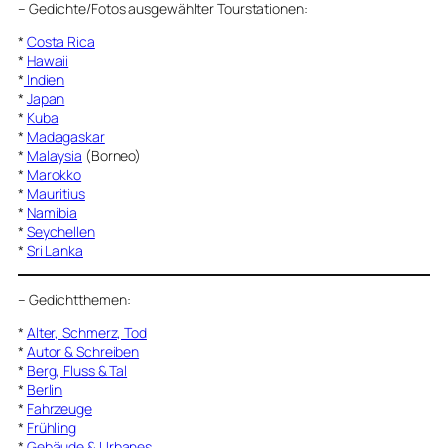
–
Gedichte/Fotos ausgewählter Tourstationen:
*
Costa Rica
*
Hawaii
*
Indien
*
Japan
*
Kuba
*
Madagaskar
*
Malaysia
(Borneo)
*
Marokko
*
Mauritius
*
Namibia
*
Seychellen
*
Sri Lanka
–
Gedichtthemen
:
*
Alter, Schmerz, Tod
*
Autor & Schreiben
*
Berg, Fluss & Tal
*
Berlin
*
Fahrzeuge
*
Frühling
*
Gebäude & Urbanes