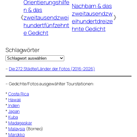
Orientierungshilfe
Nachbarn & das
n & das
zweitausendzw
《
zweitausendzwei
》
eihundertdreize
hundertfünfzehnt
hnte Gedicht
e Gedicht
Schlagwörter
–
Die 272 Städte/Länder der Fotos (2016-2026)
–
Gedichte/Fotos ausgewählter Tourstationen:
*
Costa Rica
*
Hawaii
*
Indien
*
Japan
*
Kuba
*
Madagaskar
*
Malaysia
(Borneo)
*
Marokko