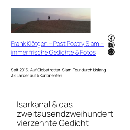
Zum
Inhalt
springen
Faceb
Frank Klötgen – Post Poetry Slam –
Instag
Link
immer frische Gedichte & Fotos
Seit 2016. Auf Globetrotter-Slam-Tour durch bislang
38 Länder auf 5 Kontinenten
Isarkanal & das
zweitausendzweihundert
vierzehnte Gedicht