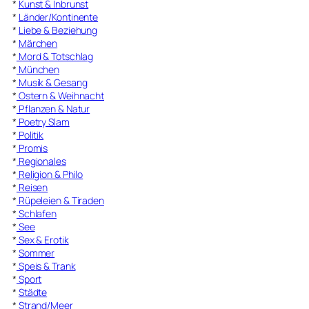
*
Kunst & Inbrunst
*
Länder/Kontinente
*
Liebe & Beziehung
*
Märchen
*
Mord & Totschlag
*
München
*
Musik & Gesang
*
Ostern & Weihnacht
*
Pflanzen & Natur
*
Poetry Slam
*
Politik
*
Promis
*
Regionales
*
Religion & Philo
*
Reisen
*
Rüpeleien & Tiraden
*
Schlafen
*
See
*
Sex & Erotik
*
Sommer
*
Speis & Trank
*
Sport
*
Städte
*
Strand/Meer