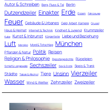
Autor & Schreiben
Berlin
Berg, Fluss & Tal
Erde
Einakter
Dutzendzeiler
Essen
Fahrzeuge
Feuer
Gebäude & Urbanes
Geld, Arbeit, Karriere
Grusel
Krummzeiler
Haus & Heimat
Kindheit & Jugend
Internet & Technik
Kunst & Inbrunst
Liebe und Beziehung
Körperteile
Kuba
Luft
München
Mord & Totschlag
Marokko
Politik
Reisen
Pflanzen & Natur
Religion & Philosophie
Rüpeleien
Ripostegedichte
Sechszeiler
Speis & Trank
Schlaf & Langeweile
Sex & Erotik
Vierzeiler
Unsinn
Tiere
Städte
Tabak & Alkohol
Wasser
Zweizeiler
Zehnzeiler
Wind & Wetter