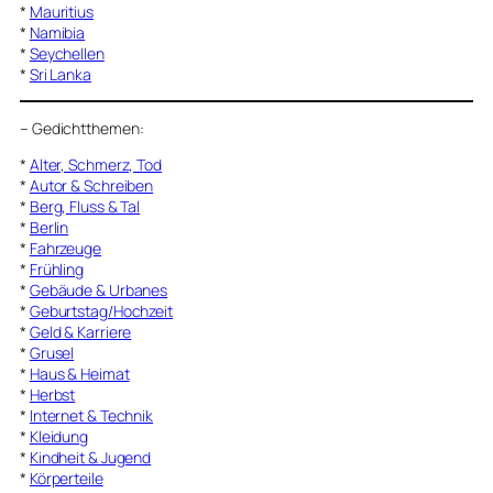
*
Mauritius
*
Namibia
*
Seychellen
*
Sri Lanka
–
Gedichtthemen
:
*
Alter, Schmerz, Tod
*
Autor & Schreiben
*
Berg, Fluss & Tal
*
Berlin
*
Fahrzeuge
*
Frühling
*
Gebäude & Urbanes
*
Geburtstag/Hochzeit
*
Geld & Karriere
*
Grusel
*
Haus & Heimat
*
Herbst
*
Internet & Technik
*
Kleidung
*
Kindheit & Jugend
*
Körperteile