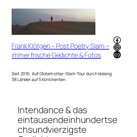
Zum
Inhalt
springen
Faceb
Frank Klötgen – Post Poetry Slam –
Instag
Link
immer frische Gedichte & Fotos
Seit 2016. Auf Globetrotter-Slam-Tour durch bislang
38 Länder auf 5 Kontinenten
Intendance & das
eintausendeinhundertse
chsundvierzigste