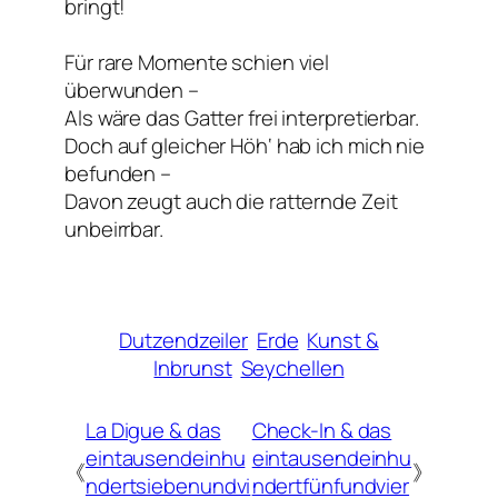
bringt!
Für rare Momente schien viel
überwunden –
Als wäre das Gatter frei interpretierbar.
Doch auf gleicher Höh‘ hab ich mich nie
befunden –
Davon zeugt auch die ratternde Zeit
unbeirrbar.
Dutzendzeiler
Erde
Kunst &
Inbrunst
Seychellen
La Digue & das
Check-In & das
eintausendeinhu
eintausendeinhu
《
》
ndertsiebenundvi
ndertfünfundvier