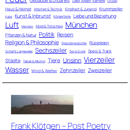
Gebäude & Urbanes
Geld, Arbeit, Karriere
Grusel
Krummzeiler
Haus & Heimat
Kindheit & Jugend
Internet & Technik
Kunst & Inbrunst
Liebe und Beziehung
Körperteile
Kuba
Luft
München
Mord & Totschlag
Marokko
Politik
Reisen
Pflanzen & Natur
Religion & Philosophie
Rüpeleien
Ripostegedichte
Sechszeiler
Speis & Trank
Schlaf & Langeweile
Sex & Erotik
Vierzeiler
Unsinn
Tiere
Städte
Tabak & Alkohol
Wasser
Zweizeiler
Zehnzeiler
Wind & Wetter
Frank Klötgen – Post Poetry