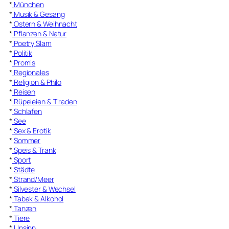
*
München
*
Musik & Gesang
*
Ostern & Weihnacht
*
Pflanzen & Natur
*
Poetry Slam
*
Politik
*
Promis
*
Regionales
*
Religion & Philo
*
Reisen
*
Rüpeleien & Tiraden
*
Schlafen
*
See
*
Sex & Erotik
*
Sommer
*
Speis & Trank
*
Sport
*
Städte
*
Strand/Meer
*
Silvester & Wechsel
*
Tabak & Alkohol
*
Tanzen
*
Tiere
*
Unsinn