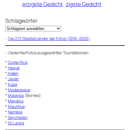
erzigste Gedicht
zigste Gedicht
Schlagwörter
–
Die 272 Städte/Länder der Fotos (2016-2026)
–
Gedichte/Fotos ausgewählter Tourstationen:
*
Costa Rica
*
Hawaii
*
Indien
*
Japan
*
Kuba
*
Madagaskar
*
Malaysia
(Borneo)
*
Marokko
*
Mauritius
*
Namibia
*
Seychellen
*
Sri Lanka