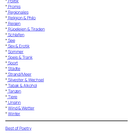
*
Politik
*
Promis
*
Regionales
*
Religion & Philo
*
Reisen
*
Rüpeleien & Tiraden
*
Schlafen
*
See
*
Sex & Erotik
*
Sommer
*
Speis & Trank
*
Sport
*
Städte
*
Strand/Meer
*
Silvester & Wechsel
*
Tabak & Alkohol
*
Tanzen
*
Tiere
*
Unsinn
*
Wind & Wetter
*
Winter
Best of Poetry