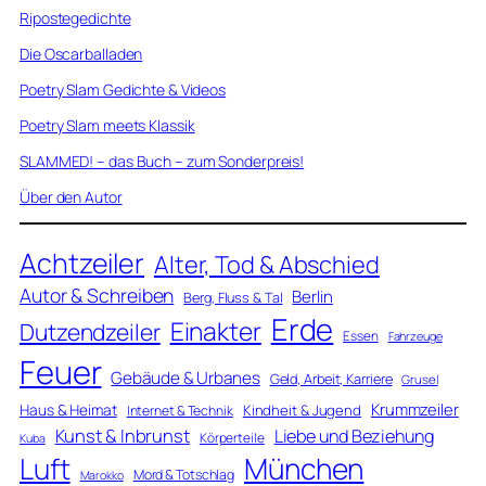
Ripostegedichte
Die Oscarballaden
Poetry Slam Gedichte & Videos
Poetry Slam meets Klassik
SLAMMED! – das Buch – zum Sonderpreis!
Über den Autor
Achtzeiler
Alter, Tod & Abschied
Autor & Schreiben
Berlin
Berg, Fluss & Tal
Erde
Einakter
Dutzendzeiler
Essen
Fahrzeuge
Feuer
Gebäude & Urbanes
Geld, Arbeit, Karriere
Grusel
Krummzeiler
Haus & Heimat
Kindheit & Jugend
Internet & Technik
Kunst & Inbrunst
Liebe und Beziehung
Körperteile
Kuba
Luft
München
Mord & Totschlag
Marokko