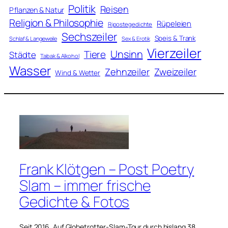
Politik
Reisen
Pflanzen & Natur
Religion & Philosophie
Rüpeleien
Ripostegedichte
Sechszeiler
Speis & Trank
Schlaf & Langeweile
Sex & Erotik
Vierzeiler
Unsinn
Tiere
Städte
Tabak & Alkohol
Wasser
Zweizeiler
Zehnzeiler
Wind & Wetter
Frank Klötgen – Post Poetry
Slam – immer frische
Gedichte & Fotos
Seit 2016. Auf Globetrotter-Slam-Tour durch bislang 38