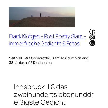
Zum
Inhalt
springen
Faceb
Frank Klötgen – Post Poetry Slam –
Instag
Link
immer frische Gedichte & Fotos
Seit 2016. Auf Globetrotter-Slam-Tour durch bislang
38 Länder auf 5 Kontinenten
Innsbruck II & das
zweihundertsiebenunddr
eißigste Gedicht