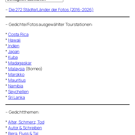
–
Die 272 Städte/Länder der Fotos (2016-2026)
–
Gedichte/Fotos ausgewählter Tourstationen:
*
Costa Rica
*
Hawaii
*
Indien
*
Japan
*
Kuba
*
Madagaskar
*
Malaysia
(Borneo)
*
Marokko
*
Mauritius
*
Namibia
*
Seychellen
*
Sri Lanka
–
Gedichtthemen
:
*
Alter, Schmerz, Tod
*
Autor & Schreiben
*
Berg, Fluss & Tal