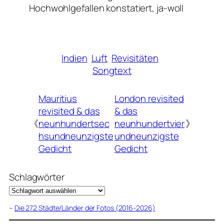
Hochwohlgefallen konstatiert, ja-woll
Indien
Luft
Revisitäten
Songtext
Mauritius
London revisited
revisited & das
& das
《
neunhundertsec
neunhundertvier
》
hsundneunzigste
undneunzigste
Gedicht
Gedicht
Schlagwörter
–
Die 272 Städte/Länder der Fotos (2016-2026)