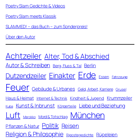
Poetry Slam Gedichte & Videos
Poetry Slam meets Klassik
SLAMMED! – das Buch – zum Sonderpreis!
Über den Autor
Achtzeiler
Alter, Tod & Abschied
Autor & Schreiben
Berlin
Berg, Fluss & Tal
Erde
Einakter
Dutzendzeiler
Essen
Fahrzeuge
Feuer
Gebäude & Urbanes
Geld, Arbeit, Karriere
Grusel
Krummzeiler
Haus & Heimat
Kindheit & Jugend
Internet & Technik
Kunst & Inbrunst
Liebe und Beziehung
Körperteile
Kuba
Luft
München
Mord & Totschlag
Marokko
Politik
Reisen
Pflanzen & Natur
Religion & Philosophie
Rüpeleien
Ripostegedichte