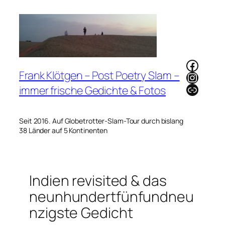
Zum
Inhalt
springen
Faceb
Frank Klötgen – Post Poetry Slam –
Instag
Link
immer frische Gedichte & Fotos
Seit 2016. Auf Globetrotter-Slam-Tour durch bislang
38 Länder auf 5 Kontinenten
Indien revisited & das
neunhundertfünfundneu
nzigste Gedicht