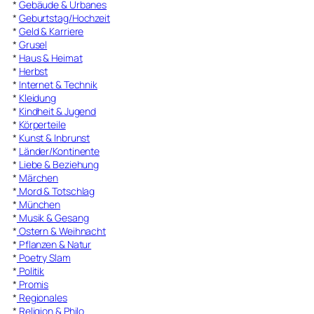
*
Gebäude & Urbanes
*
Geburtstag/Hochzeit
*
Geld & Karriere
*
Grusel
*
Haus & Heimat
*
Herbst
*
Internet & Technik
*
Kleidung
*
Kindheit & Jugend
*
Körperteile
*
Kunst & Inbrunst
*
Länder/Kontinente
*
Liebe & Beziehung
*
Märchen
*
Mord & Totschlag
*
München
*
Musik & Gesang
*
Ostern & Weihnacht
*
Pflanzen & Natur
*
Poetry Slam
*
Politik
*
Promis
*
Regionales
*
Religion & Philo