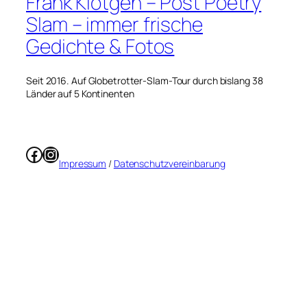
Frank Klötgen – Post Poetry
Slam – immer frische
Gedichte & Fotos
Seit 2016. Auf Globetrotter-Slam-Tour durch bislang 38
Länder auf 5 Kontinenten
Facebook
Instagram
Impressum
/
Datenschutzvereinbarung