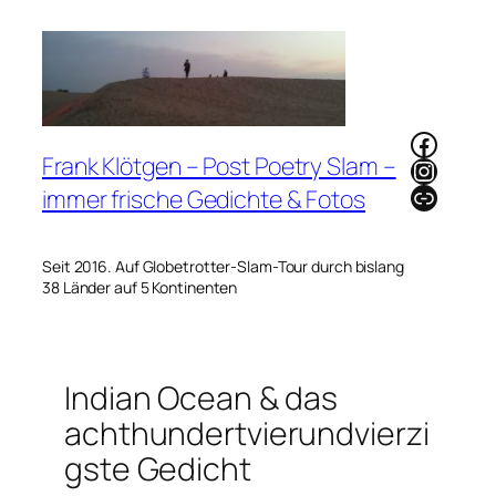
Zum
Inhalt
springen
Faceb
Frank Klötgen – Post Poetry Slam –
Instag
Link
immer frische Gedichte & Fotos
Seit 2016. Auf Globetrotter-Slam-Tour durch bislang
38 Länder auf 5 Kontinenten
Indian Ocean & das
achthundertvierundvierzi
gste Gedicht