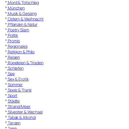
*
Mord & Totschlag
*
München
*
Musik & Gesang
*
Ostern & Weihnacht
*
Pflanzen & Natur
*
Poetry Slam
*
Politik
*
Promis
*
Regionales
*
Religion & Philo
*
Reisen
*
Rüpeleien & Tiraden
*
Schlafen
*
See
*
Sex & Erotik
*
Sommer
*
Speis & Trank
*
Sport
*
Städte
*
Strand/Meer
*
Silvester & Wechsel
*
Tabak & Alkohol
*
Tanzen
*
Tiere