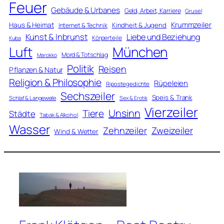
Feuer
Gebäude & Urbanes
Geld, Arbeit, Karriere
Grusel
Krummzeiler
Haus & Heimat
Kindheit & Jugend
Internet & Technik
Kunst & Inbrunst
Liebe und Beziehung
Körperteile
Kuba
Luft
München
Mord & Totschlag
Marokko
Politik
Reisen
Pflanzen & Natur
Religion & Philosophie
Rüpeleien
Ripostegedichte
Sechszeiler
Speis & Trank
Schlaf & Langeweile
Sex & Erotik
Vierzeiler
Unsinn
Tiere
Städte
Tabak & Alkohol
Wasser
Zweizeiler
Zehnzeiler
Wind & Wetter