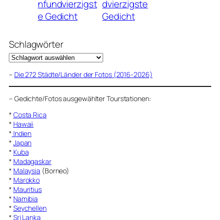
nfundvierzigst
dvierzigste
e Gedicht
Gedicht
Schlagwörter
–
Die 272 Städte/Länder der Fotos (2016-2026)
–
Gedichte/Fotos ausgewählter Tourstationen:
*
Costa Rica
*
Hawaii
*
Indien
*
Japan
*
Kuba
*
Madagaskar
*
Malaysia
(Borneo)
*
Marokko
*
Mauritius
*
Namibia
*
Seychellen
*
Sri Lanka