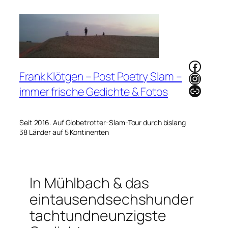
Zum
Inhalt
springen
Faceb
Frank Klötgen – Post Poetry Slam –
Instag
Link
immer frische Gedichte & Fotos
Seit 2016. Auf Globetrotter-Slam-Tour durch bislang
38 Länder auf 5 Kontinenten
In Mühlbach & das
eintausendsechshunder
tachtundneunzigste