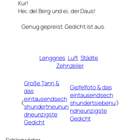
Kur!
Hei, del Berg und ei, der Daus!
Genug gepreist. Gedicht ist aus.
Lenggries
Luft
Städte
Zehnzeiler
Große Tann &
Gipfelfoto & das
das
eintausendsech
eintausendsech
《
shundertsiebenu
》
shundertneunun
ndneunzigste
dneunzigste
Gedicht
Gedicht
Schlagwörter