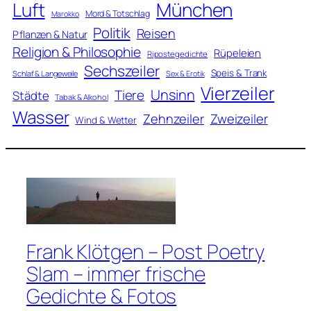
Luft
München
Mord & Totschlag
Marokko
Politik
Reisen
Pflanzen & Natur
Religion & Philosophie
Rüpeleien
Ripostegedichte
Sechszeiler
Speis & Trank
Schlaf & Langeweile
Sex & Erotik
Vierzeiler
Unsinn
Tiere
Städte
Tabak & Alkohol
Wasser
Zweizeiler
Zehnzeiler
Wind & Wetter
Frank Klötgen – Post Poetry
Slam – immer frische
Gedichte & Fotos