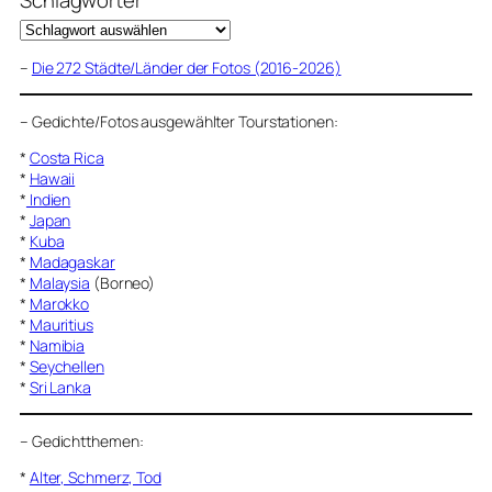
–
Die 272 Städte/Länder der Fotos (2016-2026)
–
Gedichte/Fotos ausgewählter Tourstationen:
*
Costa Rica
*
Hawaii
*
Indien
*
Japan
*
Kuba
*
Madagaskar
*
Malaysia
(Borneo)
*
Marokko
*
Mauritius
*
Namibia
*
Seychellen
*
Sri Lanka
–
Gedichtthemen
:
*
Alter, Schmerz, Tod