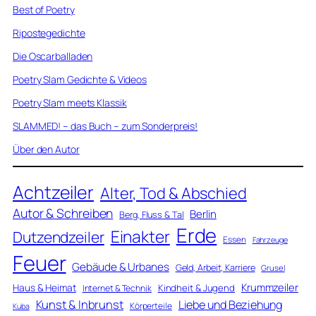
Best of Poetry
Ripostegedichte
Die Oscarballaden
Poetry Slam Gedichte & Videos
Poetry Slam meets Klassik
SLAMMED! – das Buch – zum Sonderpreis!
Über den Autor
Achtzeiler
Alter, Tod & Abschied
Autor & Schreiben
Berlin
Berg, Fluss & Tal
Erde
Einakter
Dutzendzeiler
Essen
Fahrzeuge
Feuer
Gebäude & Urbanes
Geld, Arbeit, Karriere
Grusel
Krummzeiler
Haus & Heimat
Kindheit & Jugend
Internet & Technik
Kunst & Inbrunst
Liebe und Beziehung
Körperteile
Kuba