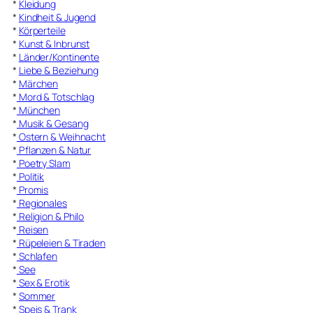
*
Kleidung
*
Kindheit & Jugend
*
Körperteile
*
Kunst & Inbrunst
*
Länder/Kontinente
*
Liebe & Beziehung
*
Märchen
*
Mord & Totschlag
*
München
*
Musik & Gesang
*
Ostern & Weihnacht
*
Pflanzen & Natur
*
Poetry Slam
*
Politik
*
Promis
*
Regionales
*
Religion & Philo
*
Reisen
*
Rüpeleien & Tiraden
*
Schlafen
*
See
*
Sex & Erotik
*
Sommer
*
Speis & Trank