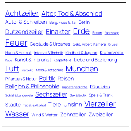
Achtzeiler
Alter, Tod & Abschied
Autor & Schreiben
Berlin
Berg, Fluss & Tal
Erde
Einakter
Dutzendzeiler
Essen
Fahrzeuge
Feuer
Gebäude & Urbanes
Geld, Arbeit, Karriere
Grusel
Krummzeiler
Haus & Heimat
Kindheit & Jugend
Internet & Technik
Kunst & Inbrunst
Liebe und Beziehung
Körperteile
Kuba
Luft
München
Mord & Totschlag
Marokko
Politik
Reisen
Pflanzen & Natur
Religion & Philosophie
Rüpeleien
Ripostegedichte
Sechszeiler
Speis & Trank
Schlaf & Langeweile
Sex & Erotik
Vierzeiler
Unsinn
Tiere
Städte
Tabak & Alkohol
Wasser
Zweizeiler
Zehnzeiler
Wind & Wetter