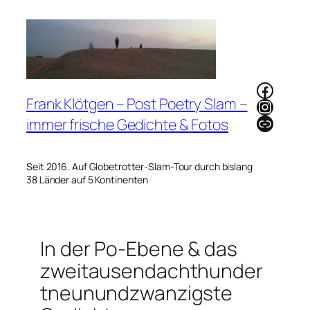
Zum
Inhalt
springen
Faceb
Frank Klötgen – Post Poetry Slam –
Instag
Link
immer frische Gedichte & Fotos
Seit 2016. Auf Globetrotter-Slam-Tour durch bislang
38 Länder auf 5 Kontinenten
In der Po-Ebene & das
zweitausendachthunder
tneunundzwanzigste