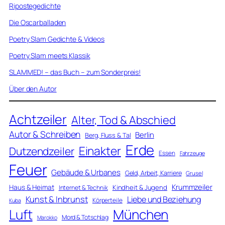
Ripostegedichte
Die Oscarballaden
Poetry Slam Gedichte & Videos
Poetry Slam meets Klassik
SLAMMED! – das Buch – zum Sonderpreis!
Über den Autor
Achtzeiler
Alter, Tod & Abschied
Autor & Schreiben
Berlin
Berg, Fluss & Tal
Erde
Einakter
Dutzendzeiler
Essen
Fahrzeuge
Feuer
Gebäude & Urbanes
Geld, Arbeit, Karriere
Grusel
Krummzeiler
Haus & Heimat
Kindheit & Jugend
Internet & Technik
Kunst & Inbrunst
Liebe und Beziehung
Körperteile
Kuba
Luft
München
Mord & Totschlag
Marokko