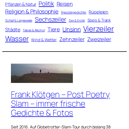
Politik
Reisen
Pflanzen & Natur
Religion & Philosophie
Rüpeleien
Ripostegedichte
Sechszeiler
Speis & Trank
Schlaf & Langeweile
Sex & Erotik
Vierzeiler
Unsinn
Tiere
Städte
Tabak & Alkohol
Wasser
Zweizeiler
Zehnzeiler
Wind & Wetter
Frank Klötgen – Post Poetry
Slam – immer frische
Gedichte & Fotos
Seit 2016. Auf Globetrotter-Slam-Tour durch bislang 38