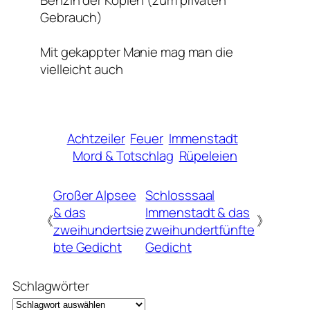
Benzin der Kopien (zum privaten
Gebrauch)
Mit gekappter Manie mag man die
vielleicht auch
Achtzeiler
Feuer
Immenstadt
Mord & Totschlag
Rüpeleien
Großer Alpsee
Schlosssaal
& das
Immenstadt & das
《
》
zweihundertsie
zweihundertfünfte
bte Gedicht
Gedicht
Schlagwörter