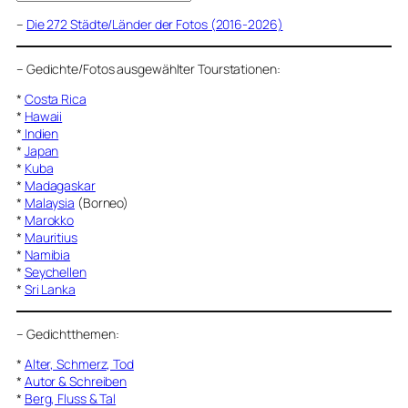
–
Die 272 Städte/Länder der Fotos (2016-2026)
–
Gedichte/Fotos ausgewählter Tourstationen:
*
Costa Rica
*
Hawaii
*
Indien
*
Japan
*
Kuba
*
Madagaskar
*
Malaysia
(Borneo)
*
Marokko
*
Mauritius
*
Namibia
*
Seychellen
*
Sri Lanka
–
Gedichtthemen
:
*
Alter, Schmerz, Tod
*
Autor & Schreiben
*
Berg, Fluss & Tal