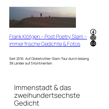
Zum
Inhalt
springen
Faceb
Frank Klötgen – Post Poetry Slam –
Instag
Link
immer frische Gedichte & Fotos
Seit 2016. Auf Globetrotter-Slam-Tour durch bislang
38 Länder auf 5 Kontinenten
Immenstadt & das
zweihundertsechste
Gedicht