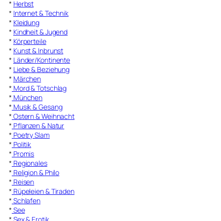
*
Herbst
*
Internet & Technik
*
Kleidung
*
Kindheit & Jugend
*
Körperteile
*
Kunst & Inbrunst
*
Länder/Kontinente
*
Liebe & Beziehung
*
Märchen
*
Mord & Totschlag
*
München
*
Musik & Gesang
*
Ostern & Weihnacht
*
Pflanzen & Natur
*
Poetry Slam
*
Politik
*
Promis
*
Regionales
*
Religion & Philo
*
Reisen
*
Rüpeleien & Tiraden
*
Schlafen
*
See
*
Sex & Erotik