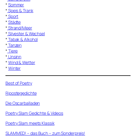
*
Sommer
*
Speis & Trank
*
Sport
*
Städte
*
Strand/Meer
*
Silvester & Wechsel
*
Tabak & Alkohol
*
Tanzen
*
Tiere
*
Unsinn
*
Wind & Wetter
*
Winter
Best of Poetry
Ripostegedichte
Die Oscarballaden
Poetry Slam Gedichte & Videos
Poetry Slam meets Klassik
SLAMMED! – das Buch – zum Sonderpreis!