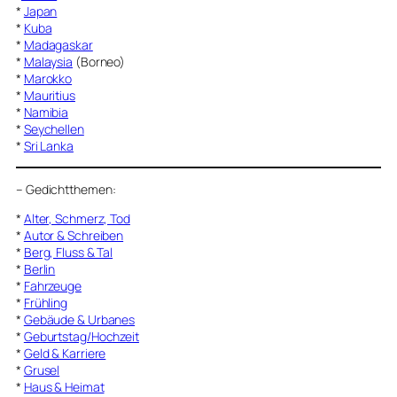
*
Japan
*
Kuba
*
Madagaskar
*
Malaysia
(Borneo)
*
Marokko
*
Mauritius
*
Namibia
*
Seychellen
*
Sri Lanka
–
Gedichtthemen
:
*
Alter, Schmerz, Tod
*
Autor & Schreiben
*
Berg, Fluss & Tal
*
Berlin
*
Fahrzeuge
*
Frühling
*
Gebäude & Urbanes
*
Geburtstag/Hochzeit
*
Geld & Karriere
*
Grusel
*
Haus & Heimat