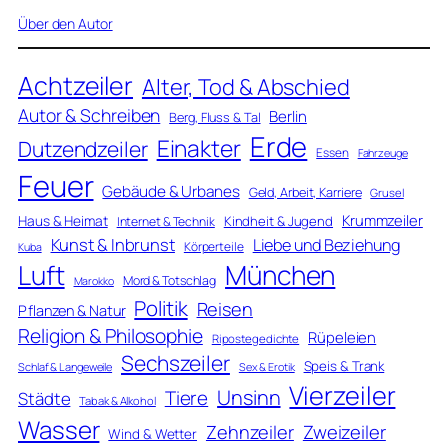
Über den Autor
Achtzeiler
Alter, Tod & Abschied
Autor & Schreiben
Berlin
Berg, Fluss & Tal
Erde
Einakter
Dutzendzeiler
Essen
Fahrzeuge
Feuer
Gebäude & Urbanes
Geld, Arbeit, Karriere
Grusel
Krummzeiler
Haus & Heimat
Kindheit & Jugend
Internet & Technik
Kunst & Inbrunst
Liebe und Beziehung
Körperteile
Kuba
Luft
München
Mord & Totschlag
Marokko
Politik
Reisen
Pflanzen & Natur
Religion & Philosophie
Rüpeleien
Ripostegedichte
Sechszeiler
Speis & Trank
Schlaf & Langeweile
Sex & Erotik
Vierzeiler
Unsinn
Tiere
Städte
Tabak & Alkohol
Wasser
Zweizeiler
Zehnzeiler
Wind & Wetter