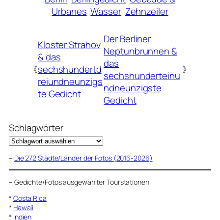
Urbanes
Wasser
Zehnzeiler
Der Berliner
Kloster Strahov
Neptunbrunnen &
& das
das
《
sechshundertd
》
sechshunderteinu
reiundneunzigs
ndneunzigste
te Gedicht
Gedicht
Schlagwörter
–
Die 272 Städte/Länder der Fotos (2016-2026)
–
Gedichte/Fotos ausgewählter Tourstationen:
*
Costa Rica
*
Hawaii
*
Indien