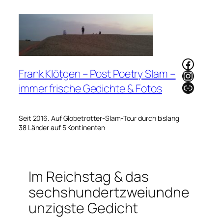
Zum
Inhalt
springen
Faceb
Frank Klötgen – Post Poetry Slam –
Instag
Link
immer frische Gedichte & Fotos
Seit 2016. Auf Globetrotter-Slam-Tour durch bislang
38 Länder auf 5 Kontinenten
Im Reichstag & das
sechshundertzweiundne
unzigste Gedicht