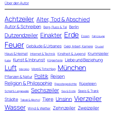
Über den Autor
Achtzeiler
Alter, Tod & Abschied
Autor & Schreiben
Berlin
Berg, Fluss & Tal
Erde
Einakter
Dutzendzeiler
Essen
Fahrzeuge
Feuer
Gebäude & Urbanes
Geld, Arbeit, Karriere
Grusel
Krummzeiler
Haus & Heimat
Kindheit & Jugend
Internet & Technik
Kunst & Inbrunst
Liebe und Beziehung
Körperteile
Kuba
Luft
München
Mord & Totschlag
Marokko
Politik
Reisen
Pflanzen & Natur
Religion & Philosophie
Rüpeleien
Ripostegedichte
Sechszeiler
Speis & Trank
Schlaf & Langeweile
Sex & Erotik
Vierzeiler
Unsinn
Tiere
Städte
Tabak & Alkohol
Wasser
Zweizeiler
Zehnzeiler
Wind & Wetter