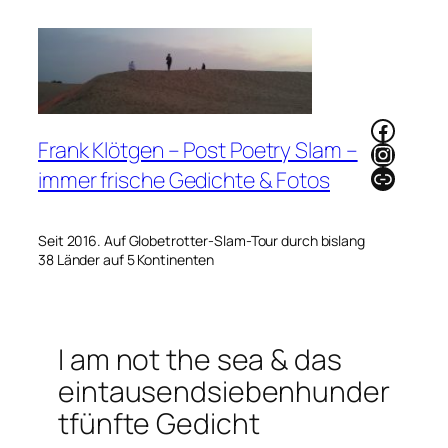
Zum
Inhalt
springen
Faceb
Frank Klötgen – Post Poetry Slam –
Instag
Link
immer frische Gedichte & Fotos
Seit 2016. Auf Globetrotter-Slam-Tour durch bislang
38 Länder auf 5 Kontinenten
I am not the sea & das
eintausendsiebenhunder
tfünfte Gedicht