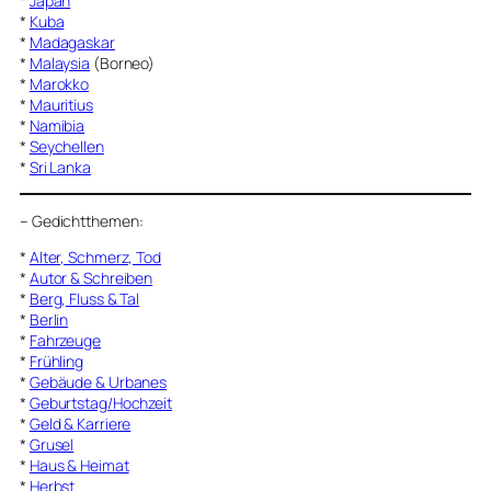
*
Japan
*
Kuba
*
Madagaskar
*
Malaysia
(Borneo)
*
Marokko
*
Mauritius
*
Namibia
*
Seychellen
*
Sri Lanka
–
Gedichtthemen
:
*
Alter, Schmerz, Tod
*
Autor & Schreiben
*
Berg, Fluss & Tal
*
Berlin
*
Fahrzeuge
*
Frühling
*
Gebäude & Urbanes
*
Geburtstag/Hochzeit
*
Geld & Karriere
*
Grusel
*
Haus & Heimat
*
Herbst