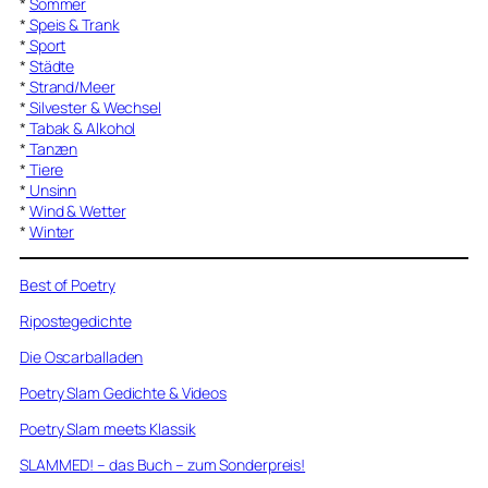
*
Sommer
*
Speis & Trank
*
Sport
*
Städte
*
Strand/Meer
*
Silvester & Wechsel
*
Tabak & Alkohol
*
Tanzen
*
Tiere
*
Unsinn
*
Wind & Wetter
*
Winter
Best of Poetry
Ripostegedichte
Die Oscarballaden
Poetry Slam Gedichte & Videos
Poetry Slam meets Klassik
SLAMMED! – das Buch – zum Sonderpreis!