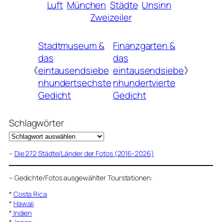
Luft
München
Städte
Unsinn
Zweizeiler
Stadtmuseum &
Finanzgarten &
das
das
《
eintausendsiebe
eintausendsiebe
》
nhundertsechste
nhundertvierte
Gedicht
Gedicht
Schlagwörter
–
Die 272 Städte/Länder der Fotos (2016-2026)
–
Gedichte/Fotos ausgewählter Tourstationen:
*
Costa Rica
*
Hawaii
*
Indien