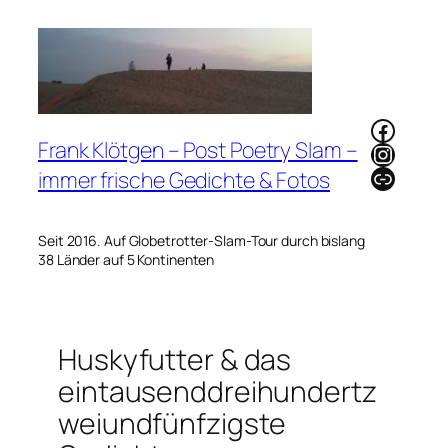
Zum
Inhalt
springen
Faceb
Frank Klötgen – Post Poetry Slam –
Instag
Link
immer frische Gedichte & Fotos
Seit 2016. Auf Globetrotter-Slam-Tour durch bislang
38 Länder auf 5 Kontinenten
Huskyfutter & das
eintausenddreihundertz
weiundfünfzigste