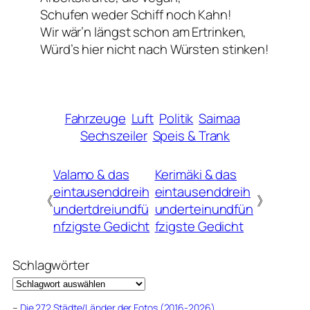
Schufen weder Schiff noch Kahn!
Wir wär’n längst schon am Ertrinken,
Würd’s hier nicht nach Würsten stinken!
Fahrzeuge
Luft
Politik
Saimaa
Sechszeiler
Speis & Trank
Valamo & das
Kerimäki & das
eintausenddreih
eintausenddreih
《
》
undertdreiundfü
underteinundfün
nfzigste Gedicht
fzigste Gedicht
Schlagwörter
–
Die 272 Städte/Länder der Fotos (2016-2026)