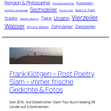
Religion & Philosophie
Rüpeleien
Ripostegedichte
Sechszeiler
Speis & Trank
Schlaf & Langeweile
Sex & Erotik
Vierzeiler
Unsinn
Tiere
Städte
Tabak & Alkohol
Wasser
Zweizeiler
Zehnzeiler
Wind & Wetter
Frank Klötgen – Post Poetry
Slam – immer frische
Gedichte & Fotos
Seit 2016. Auf Globetrotter-Slam-Tour durch bislang 38
Länder auf 5 Kontinenten