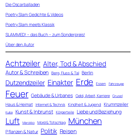
Die Oscarballaden
Poetry Slam Gedichte & Videos
Poetry Slam meets Klassik
SLAMMED! – das Buch – zum Sonderpreis!
Über den Autor
Achtzeiler
Alter, Tod & Abschied
Autor & Schreiben
Berlin
Berg, Fluss & Tal
Erde
Einakter
Dutzendzeiler
Essen
Fahrzeuge
Feuer
Gebäude & Urbanes
Geld, Arbeit, Karriere
Grusel
Krummzeiler
Haus & Heimat
Kindheit & Jugend
Internet & Technik
Kunst & Inbrunst
Liebe und Beziehung
Körperteile
Kuba
Luft
München
Mord & Totschlag
Marokko
Politik
Reisen
Pflanzen & Natur