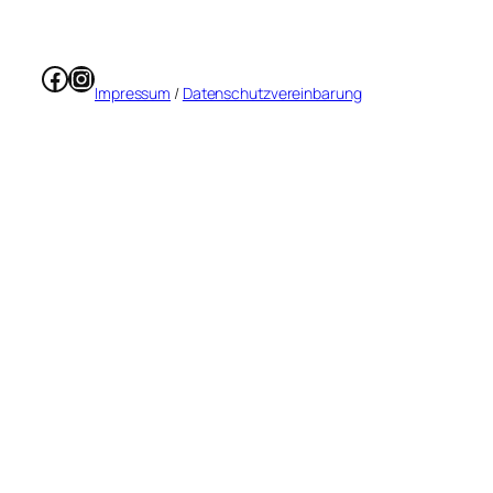
Facebook
Instagram
Impressum
/
Datenschutzvereinbarung