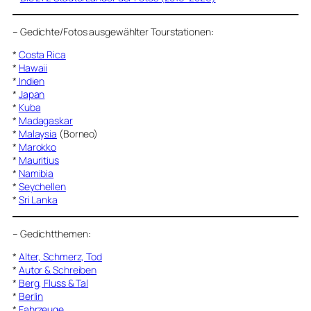
–
Gedichte/Fotos ausgewählter Tourstationen:
*
Costa Rica
*
Hawaii
*
Indien
*
Japan
*
Kuba
*
Madagaskar
*
Malaysia
(Borneo)
*
Marokko
*
Mauritius
*
Namibia
*
Seychellen
*
Sri Lanka
–
Gedichtthemen
:
*
Alter, Schmerz, Tod
*
Autor & Schreiben
*
Berg, Fluss & Tal
*
Berlin
*
Fahrzeuge