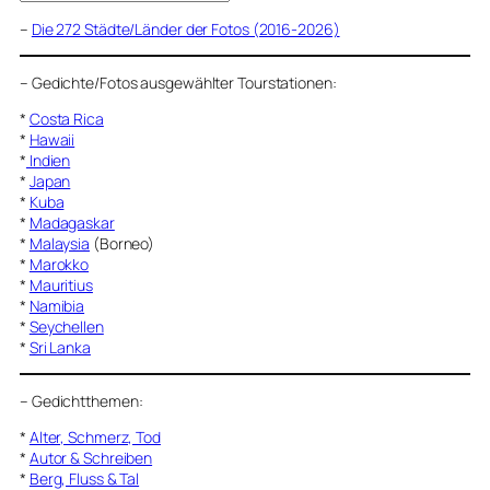
–
Die 272 Städte/Länder der Fotos (2016-2026)
–
Gedichte/Fotos ausgewählter Tourstationen:
*
Costa Rica
*
Hawaii
*
Indien
*
Japan
*
Kuba
*
Madagaskar
*
Malaysia
(Borneo)
*
Marokko
*
Mauritius
*
Namibia
*
Seychellen
*
Sri Lanka
–
Gedichtthemen
:
*
Alter, Schmerz, Tod
*
Autor & Schreiben
*
Berg, Fluss & Tal