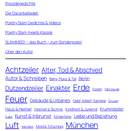
Ripostegedichte
Die Oscarballaden
Poetry Slam Gedichte & Videos
Poetry Slam meets Klassik
SLAMMED! – das Buch – zum Sonderpreis!
Über den Autor
Achtzeiler
Alter, Tod & Abschied
Autor & Schreiben
Berlin
Berg, Fluss & Tal
Erde
Einakter
Dutzendzeiler
Essen
Fahrzeuge
Feuer
Gebäude & Urbanes
Geld, Arbeit, Karriere
Grusel
Krummzeiler
Haus & Heimat
Kindheit & Jugend
Internet & Technik
Kunst & Inbrunst
Liebe und Beziehung
Körperteile
Kuba
Luft
München
Mord & Totschlag
Marokko