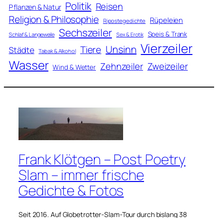
Politik
Reisen
Pflanzen & Natur
Religion & Philosophie
Rüpeleien
Ripostegedichte
Sechszeiler
Speis & Trank
Schlaf & Langeweile
Sex & Erotik
Vierzeiler
Unsinn
Tiere
Städte
Tabak & Alkohol
Wasser
Zweizeiler
Zehnzeiler
Wind & Wetter
Frank Klötgen – Post Poetry
Slam – immer frische
Gedichte & Fotos
Seit 2016. Auf Globetrotter-Slam-Tour durch bislang 38