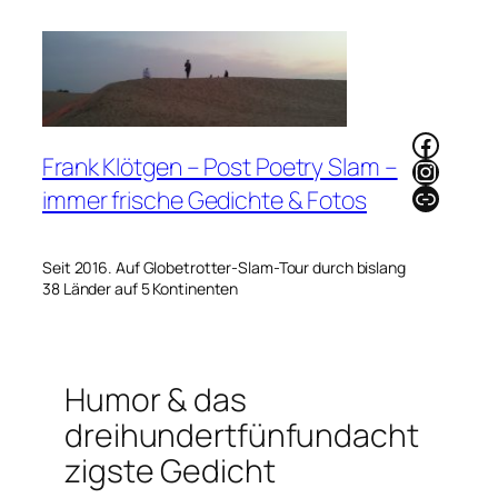
Zum
Inhalt
springen
Faceb
Frank Klötgen – Post Poetry Slam –
Instag
Link
immer frische Gedichte & Fotos
Seit 2016. Auf Globetrotter-Slam-Tour durch bislang
38 Länder auf 5 Kontinenten
Humor & das
dreihundertfünfundacht
zigste Gedicht