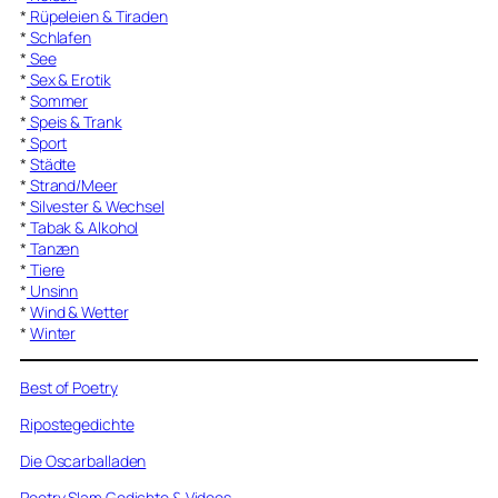
*
Rüpeleien & Tiraden
*
Schlafen
*
See
*
Sex & Erotik
*
Sommer
*
Speis & Trank
*
Sport
*
Städte
*
Strand/Meer
*
Silvester & Wechsel
*
Tabak & Alkohol
*
Tanzen
*
Tiere
*
Unsinn
*
Wind & Wetter
*
Winter
Best of Poetry
Ripostegedichte
Die Oscarballaden
Poetry Slam Gedichte & Videos