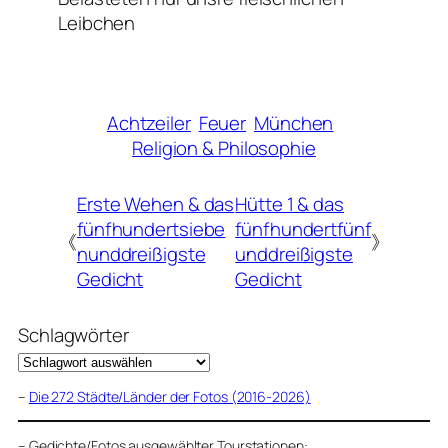
Leibchen
Achtzeiler
Feuer
München
Religion & Philosophie
Erste Wehen & das
Hütte 1 & das
fünfhundertsiebe
fünfhundertfünf
《
》
nunddreißigste
unddreißigste
Gedicht
Gedicht
Schlagwörter
–
Die 272 Städte/Länder der Fotos (2016-2026)
–
Gedichte/Fotos ausgewählter Tourstationen: