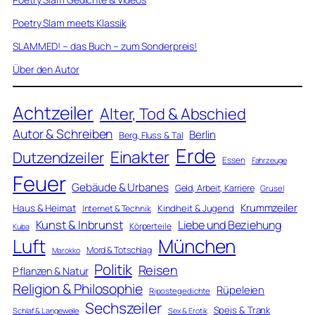
Poetry Slam meets Klassik
SLAMMED! – das Buch – zum Sonderpreis!
Über den Autor
Achtzeiler
Alter, Tod & Abschied
Autor & Schreiben
Berlin
Berg, Fluss & Tal
Erde
Einakter
Dutzendzeiler
Essen
Fahrzeuge
Feuer
Gebäude & Urbanes
Geld, Arbeit, Karriere
Grusel
Krummzeiler
Haus & Heimat
Kindheit & Jugend
Internet & Technik
Kunst & Inbrunst
Liebe und Beziehung
Körperteile
Kuba
Luft
München
Mord & Totschlag
Marokko
Politik
Reisen
Pflanzen & Natur
Religion & Philosophie
Rüpeleien
Ripostegedichte
Sechszeiler
Speis & Trank
Schlaf & Langeweile
Sex & Erotik