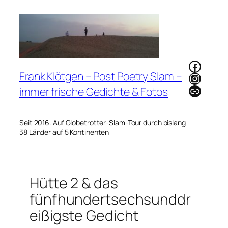
Zum
Inhalt
springen
Faceb
Frank Klötgen – Post Poetry Slam –
Instag
Link
immer frische Gedichte & Fotos
Seit 2016. Auf Globetrotter-Slam-Tour durch bislang
38 Länder auf 5 Kontinenten
Hütte 2 & das
fünfhundertsechsunddr
eißigste Gedicht